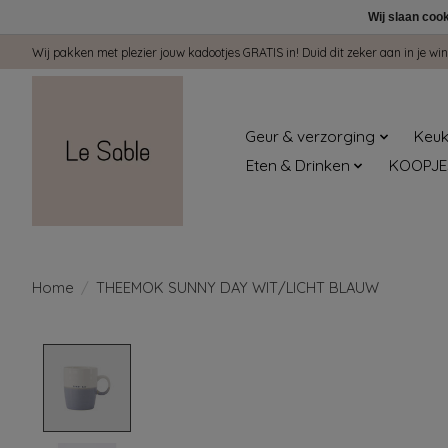
Wij slaan coo
Wij pakken met plezier jouw kadootjes GRATIS in! Duid dit zeker aan in je 
Geur & verzorging
Keuk
Eten & Drinken
KOOPJE
Home
/
THEEMOK SUNNY DAY WIT/LICHT BLAUW
Product image slideshow Items