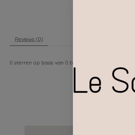
Reviews (0)
0
sterren op basis van
0
beoordelingen
Items van productcarrousel