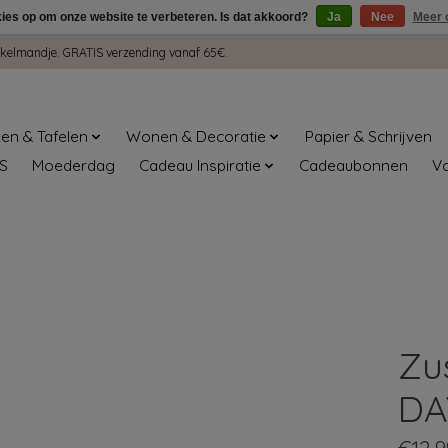
kies op om onze website te verbeteren. Is dat akkoord?
Ja
Nee
Meer 
winkelmandje. GRATIS verzending vanaf 65€.
en & Tafelen
Wonen & Decoratie
Papier & Schrijven
S
Moederdag
Cadeau Inspiratie
Cadeaubonnen
V
Zu
DA