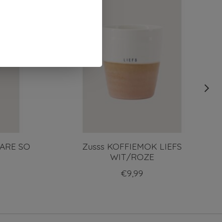
 ARE SO
Zusss KOFFIEMOK LIEFS
WIT/ROZE
€9,99