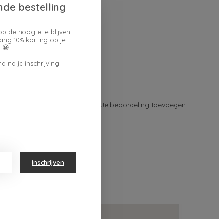
nde bestelling
op de hoogte te blijven
ang 10% korting op je
 😀
d na je inschrijving!
Je beoordeling toevoegen
Inschrijven