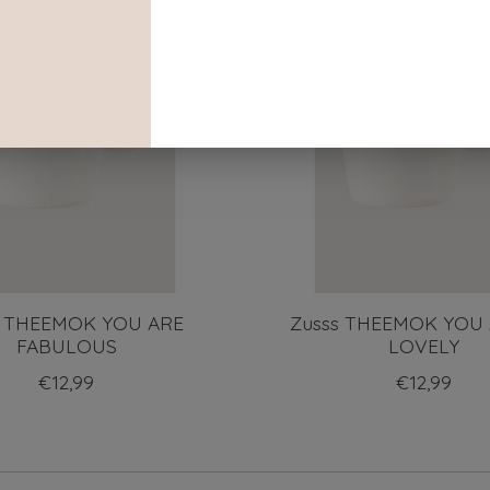
s THEEMOK YOU ARE
Zusss THEEMOK YOU
FABULOUS
LOVELY
€12,99
€12,99