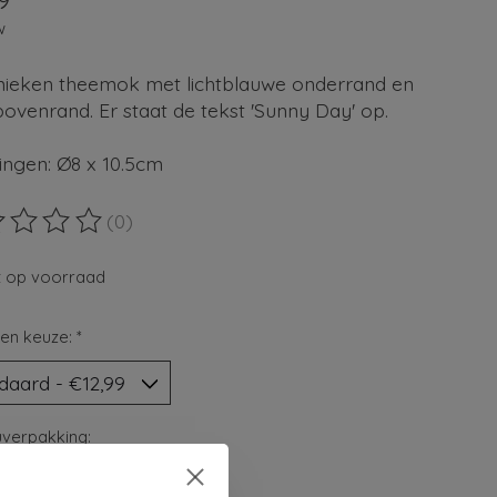
9
w
ieken theemok met lichtblauwe onderrand en
bovenrand. Er staat de tekst 'Sunny Day' op.
ingen: Ø8 x 10.5cm
(0)
ordeling van dit product is
0
van de 5
t op voorraad
en keuze:
*
verpakking: