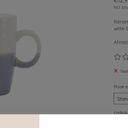
€12,9
Incl. bt
Keram
witte 
Afmet
De beo
Nie
Maak e
cadeau
ja