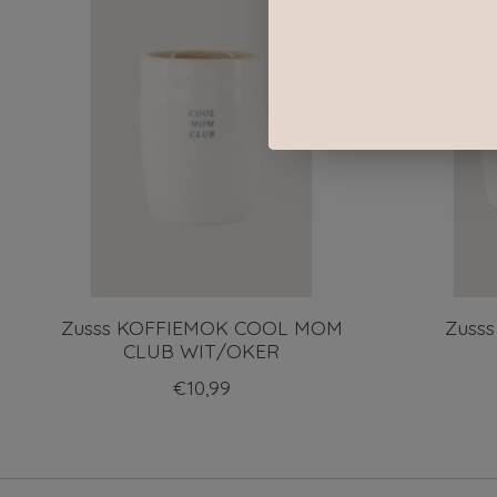
Zusss KOFFIEMOK COOL MOM
Zuss
CLUB WIT/OKER
€10,99