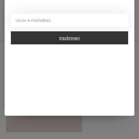
0
sterren op basis van
0
Je beoordeling toevoegen
beoordelingen
Inschrijven