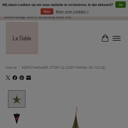
Wij slaan cookies op om onze website te verbeteren. Is dat akkoord?
Ja
Nee
Meer over cookies »
Wij pakken met plezier jouw kadootjes GRATIS in! Duid dit zeker aan in je
winkelmandje. GRATIS verzending vanaf 65€.
Winkelwag
Home
/
KERSTHANGER STER GLOSSY MARIA XS GOUD
Product image slideshow Items