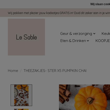
Wij slaan coo
Wij pakken met plezier jouw kadootjes GRATIS in! Duid dit zeker aan in je 
Geur & verzorging
Keuk
Eten & Drinken
KOOPJE
Home
/
THEEZAKJES- STER X5 PUMPKIN CHAI
Product image slideshow Items