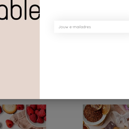
logische landbouw.
Dit vind je misschien ook leuk