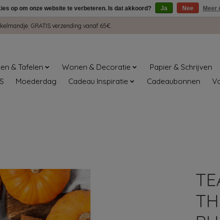
kies op om onze website te verbeteren. Is dat akkoord?
Ja
Nee
Meer 
winkelmandje. GRATIS verzending vanaf 65€.
en & Tafelen
Wonen & Decoratie
Papier & Schrijven
S
Moederdag
Cadeau Inspiratie
Cadeaubonnen
V
TE
TH