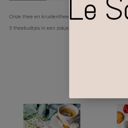
Onze thee en kruidenthee zijn afkomstig uit de bio
5 theebuiltjes in een zakje.
Items van productcarrousel