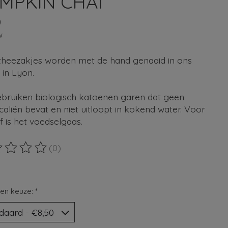
MPKIN CHAI
0
w
theezakjes worden met de hand genaaid in ons
r in Lyon.
bruiken biologisch katoenen garen dat geen
aliën bevat en niet uitloopt in kokend water. Voor
f is het voedselgaas.
(0)
ordeling van dit product is
0
van de 5
en keuze:
*