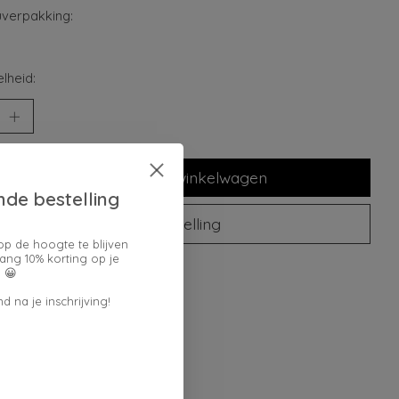
verpakking:
lheid:
Toevoegen aan winkelwagen
nde bestelling
Plaats bestelling
op de hoogte te blijven
ang 10% korting op je
oegen om te vergelijken
 😀
d na je inschrijving!