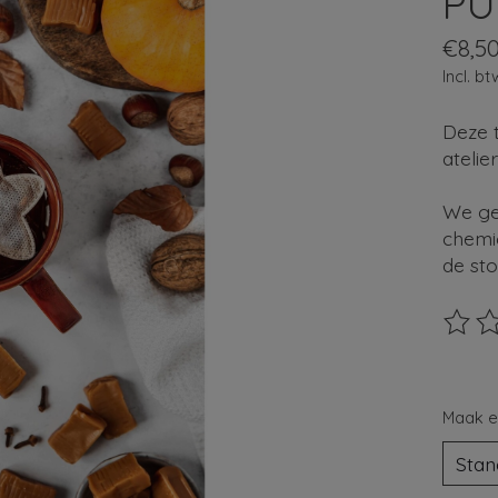
PU
€8,5
Incl. bt
Deze 
atelie
We ge
chemic
de sto
De beo
Maak e