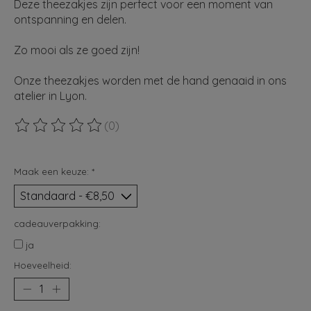
Deze theezakjes zijn perfect voor een moment van
ontspanning en delen.
Zo mooi als ze goed zijn!
Onze theezakjes worden met de hand genaaid in ons
atelier in Lyon.
(0)
De beoordeling van dit product is
0
van de 5
Maak een keuze:
*
cadeauverpakking:
ja
Hoeveelheid: