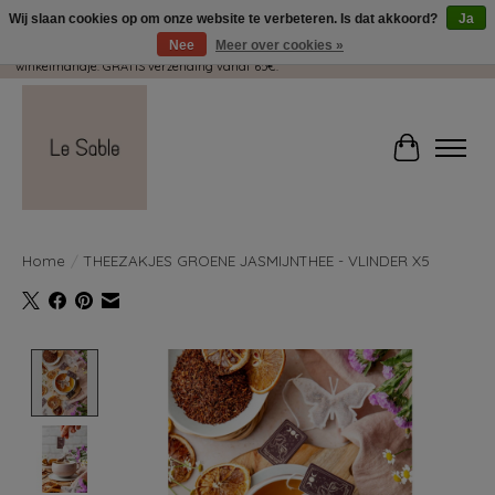
Wij slaan cookies op om onze website te verbeteren. Is dat akkoord?
Ja
Nee
Meer over cookies »
Wij pakken met plezier jouw kadootjes GRATIS in! Duid dit zeker aan in je
winkelmandje. GRATIS verzending vanaf 65€.
Winkelwag
Home
/
THEEZAKJES GROENE JASMIJNTHEE - VLINDER X5
Product image slideshow Items