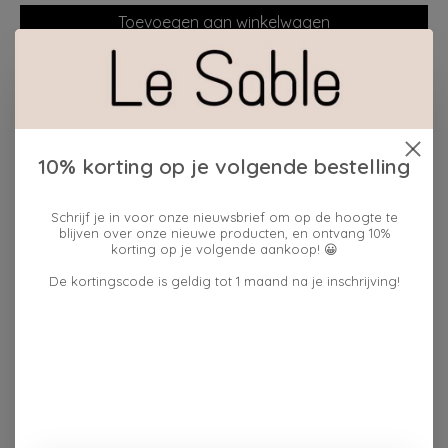
Toevoegen aan winkelwagen
Plaats bestelling
Toevoegen om te vergelijken
10% korting op je volgende bestelling
Beschrijving
Reviews (0)
Schrijf je in voor onze nieuwsbrief om op de hoogte te
blijven over onze nieuwe producten, en ontvang 10%
korting op je volgende aankoop! 😀
We gebruiken biologisch katoenen garen dat geen
chemicaliën bevat en niet uitloopt in kokend water.
De kortingscode is geldig tot 1 maand na je inschrijving!
Voor de stof is het voedselgaas.
Onze thee en kruidenthee zijn afkomstig uit de
biologische landbouw. Onze recepten zijn heerlijk en
subtiel.
5 theezakjes per aankoop.