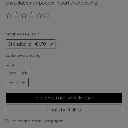
chocolademelk poeder in portie verpakking.
(0)
De beoordeling van dit product is
0
van de 5
Maak een keuze:
*
cadeauverpakking:
ja
Hoeveelheid:
Toevoegen aan winkelwagen
Plaats bestelling
Toevoegen om te vergelijken