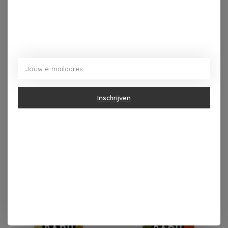
Gemiddelde hoeveelheid per :
Portie (17 g)
100 gram
Energie
275 kJ / 65 kcal
1619 kJ / 385 kcal
Vet
2,3 gram
13 gram
- waarvan verzadigd
1,4 gram
8,1 gram
Koolhydraat
7,1 gram
42 gram
- waarvan suikers
6,2 gram
36 gram
Eiwit
2,2 gram
13 gram
Inschrijven
Zout
0,01 gram
0,03 gram
Dit vind je misschien ook leuk
Items van productcarrousel