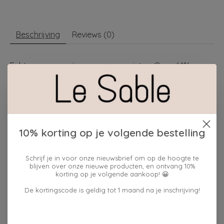
Beschrijving
Reviews (0)
Echte verwennerij voor cacaopuristen. Onze 64%
cacaomelange biedt een ronde, donkere cacaosmaak
met licht bittere tonen.
Dit is écht warme chocolademelk, écht waar.
Direct bereid met warme melk of plantaardige
10% korting op je volgende bestelling
alternatieven.
Cacaopoeder (64%), suiker.
Schrijf je in voor onze nieuwsbrief om op de hoogte te
Cacaobestanddelen: minimaal 64%.
blijven over onze nieuwe producten, en ontvang 10%
korting op je volgende aankoop! 😀
Geproduceerd in een fabriek waar
De kortingscode is geldig tot 1 maand na je inschrijving!
ook
melk
,
noten
,
soja
,
gluten
en
pinda's
worden
verwerkt .
Portiegrootte: 17 g