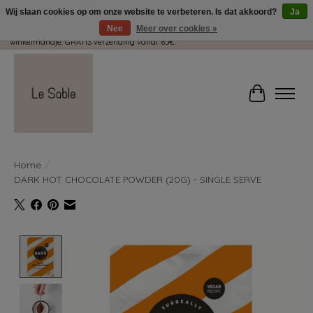
Wij slaan cookies op om onze website te verbeteren. Is dat akkoord?
Ja
Nee
Meer over cookies »
Wij pakken met plezier jouw kadootjes GRATIS in! Duid dit zeker aan in je
winkelmandje. GRATIS verzending vanaf 65€.
Winkelwag
Home
/
DARK HOT CHOCOLATE POWDER (20G) - SINGLE SERVE
Product image slideshow Items