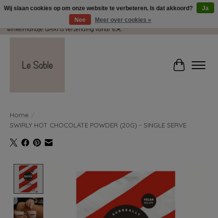
Wij slaan cookies op om onze website te verbeteren. Is dat akkoord?
Ja
Nee
Meer over cookies »
Wij pakken met plezier jouw kadootjes GRATIS in! Duid dit zeker aan in je
winkelmandje. GRATIS verzending vanaf 65€.
Winkelwag
Home
/
SWIRLY HOT CHOCOLATE POWDER (20G) - SINGLE SERVE
Product image slideshow Items