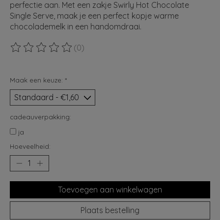
perfectie aan. Met een zakje Swirly Hot Chocolate
Single Serve, maak je een perfect kopje warme
chocolademelk in een handomdraai.
(0)
De beoordeling van dit product is
0
van de 5
Maak een keuze:
*
cadeauverpakking:
ja
Hoeveelheid:
Toevoegen aan winkelwagen
Plaats bestelling