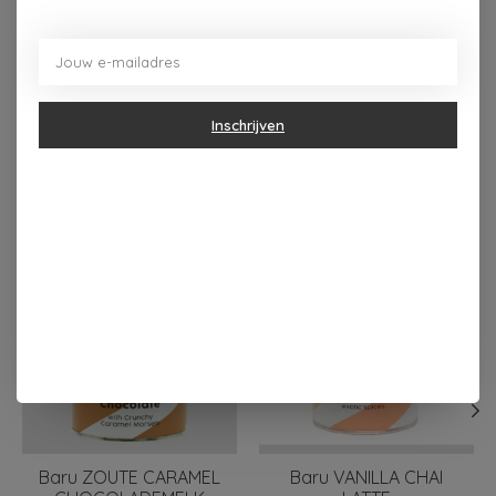
- waarvan suikers
14 gram
68 gram
Eiwit
1,4 gram
6,4 gram
Zout
0,0 gram
0,02 gram
Inschrijven
Dit vind je misschien ook leuk
Items van productcarrousel
Baru ZOUTE CARAMEL
Baru VANILLA CHAI