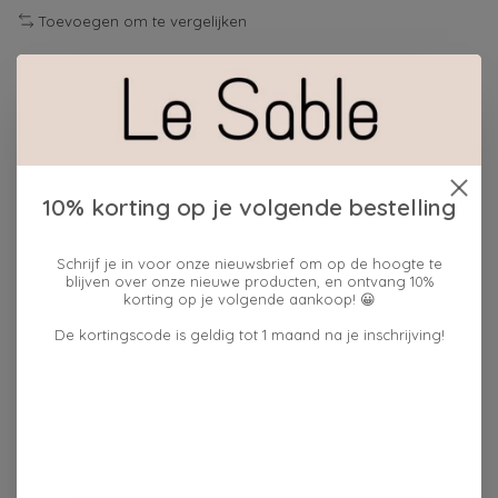
Toevoegen om te vergelijken
Beschrijving
Reviews (0)
Suiker, cacaopoeder (32%)
10% korting op je volgende bestelling
Geproduceerd in een fabriek waar
ook
noten
,
soja
,
gluten
,
melk
en
pinda's
worden
Schrijf je in voor onze nieuwsbrief om op de hoogte te
verwerkt .
blijven over onze nieuwe producten, en ontvang 10%
korting op je volgende aankoop! 😀
Portiegrootte: 21 g
De kortingscode is geldig tot 1 maand na je inschrijving!
Gemiddelde hoeveelheid:
Portie (21 g)
100 gram
Energie
348 kJ / 82 kcal
1659 kJ / 392 kcal
Vet
1,4 gram
6,7 gram
- waarvan verzadigd
0,9 gram
4,0 gram
Koolhydraat
15 gram
71 gram