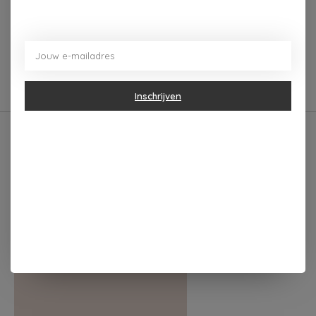
functioneel als stijlvol is? Onze deurstoppers zijn
precies wat u zoekt! Deze deurstoppers zijn meer dan
alleen een cadeau; ze geven karakter aan elke ruimte
en zijn een gegarandeerde gespreksstarter.
Inschrijven