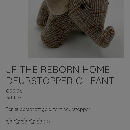
JF THE REBORN HOME
DEURSTOPPER OLIFANT
€22,95
Incl. btw
Een superschattige olifant deurstopper!
(0)
De beoordeling van dit product is
0
van de 5