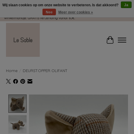
Wij slaan cookies op om onze website te verbeteren. Is dat akkoord?
Ja
Nee
Meer over cookies »
Wij pakken met plezier jouw kadootjes GRATIS in! Duid dit zeker aan in je
winkelmandje. GRATIS verzending vanaf 65€.
Winkelwag
Home
/
DEURSTOPPER OLIFANT
Product image slideshow Items