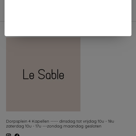
Dorpsplein 4 Kapellen ----- dinsdag tot vrijdag 10u - 18u
zaterdag 10u - 17u ---zondag maandag gesloten