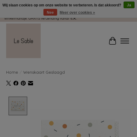
Wij slaan cookies op om onze website te verbeteren. Is dat akkoord?
Ja
Nee
Meer over cookies »
Wij pakken met plezier jouw kadootjes GRATIS in! Duid dit zeker aan in je
winkelmandje. GRATIS verzending vanaf 65€.
Winkelwag
Home
/
Wenskaart Geslaagd
Product image slideshow Items