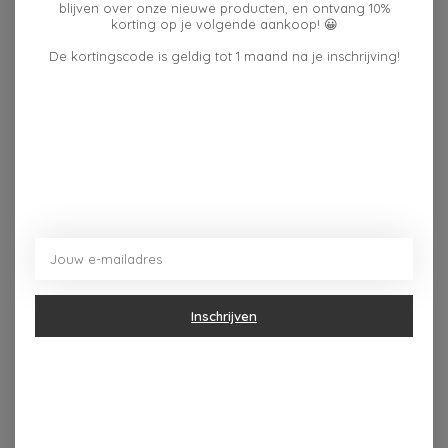
beoordelingen
blijven over onze nieuwe producten, en ontvang 10%
korting op je volgende aankoop! 😀
De kortingscode is geldig tot 1 maand na je inschrijving!
Dit vind je misschien ook leuk
Items van productcarrousel
Inschrijven
Zusss ANSICHTKAART
Enfant Terrible KAART
MEESTER
GESLAAGD PJK063
DONKERBLAUW
€4,95
€2,50