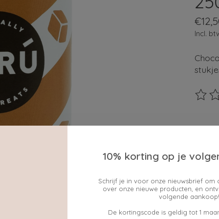
25
€12,5
Incl. bt
Choco
stukje
De beo
Maak e
10% korting op je volge
Hoevee
Schrijf je in voor onze nieuwsbrief om 
over onze nieuwe producten, en ontv
volgende aankoop!
De kortingscode is geldig tot 1 maan