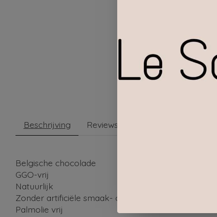
Beschrijving
Reviews (0)
Belgische chocolade
GGO-vrij
Natuurlijk
Zonder artificiële smaak- of kleurstoffen
Palmolie vrij