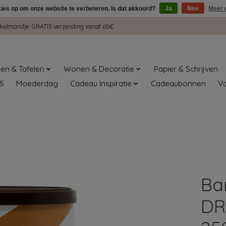
kies op om onze website te verbeteren. Is dat akkoord?
Ja
Nee
Meer 
winkelmandje. GRATIS verzending vanaf 65€.
en & Tafelen
Wonen & Decoratie
Papier & Schrijven
S
Moederdag
Cadeau Inspiratie
Cadeaubonnen
V
Ba
DR