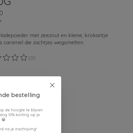
0G
0
w
ladepoeder met zeezout en kleine, krokantje
s caramel die zachtjes wegsmelten.
(0)
ordeling van dit product is
0
van de 5
en keuze:
*
nde bestelling
lheid:
op de hoogte te blijven
ang 10% korting op je
 😀
d na je inschrijving!