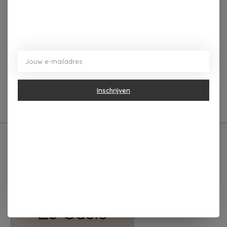
Beschrijving
Reviews (0)
Met een hoogte van ongeveer 9 cm en een inhoud die
prettig vasthoudt, is deze Zusss theemok ideaal om
rustig van je drankje te genieten
Inschrijven