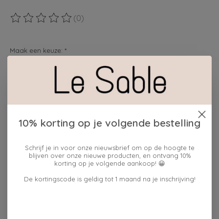
(0)
De beoordeling van dit product is
0
van de 5
Maak een keuze:
*
cadeauverpakking:
ja
Hoeveelheid:
10% korting op je volgende bestelling
Schrijf je in voor onze nieuwsbrief om op de hoogte te
blijven over onze nieuwe producten, en ontvang 10%
Toevoegen aan winkelwagen
korting op je volgende aankoop! 😀
Plaats bestelling
De kortingscode is geldig tot 1 maand na je inschrijving!
Toevoegen om te vergelijken