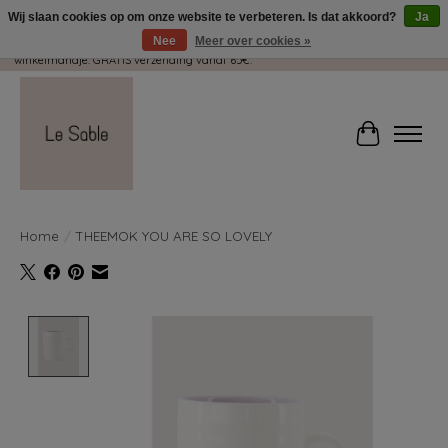
Wij slaan cookies op om onze website te verbeteren. Is dat akkoord?
Ja
Nee
Meer over cookies »
Wij pakken met plezier jouw kadootjes GRATIS in! Duid dit zeker aan in je
winkelmandje. GRATIS verzending vanaf 65€.
Winkelwag
Home
/
THEEMOK YOU ARE SO LOVELY
Product image slideshow Items