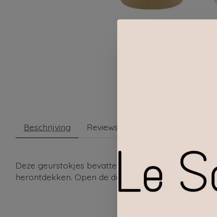
Beschrijving
Reviews (0)
Deze geurstokjes bevatten de essentie van The Olph
herontdekken. Open de deur van je huis voor deze g