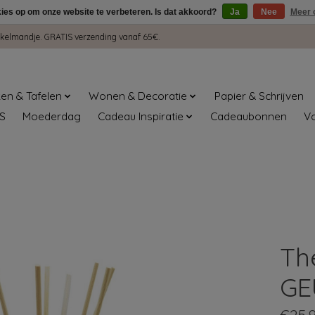
kies op om onze website te verbeteren. Is dat akkoord?
Ja
Nee
Meer 
winkelmandje. GRATIS verzending vanaf 65€.
en & Tafelen
Wonen & Decoratie
Papier & Schrijven
S
Moederdag
Cadeau Inspiratie
Cadeaubonnen
V
Th
GE