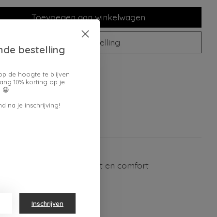
Toevoegen aan winkelwagen
Plaats bestelling
nde bestelling
oegen om te vergelijken
op de hoogte te blijven
ang 10% korting op je
 😀
d na je inschrijving!
aarderen en hun intimiteit en comfort
Inschrijven