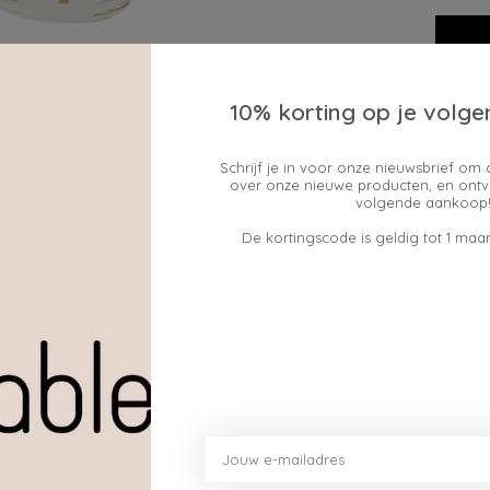
10% korting op je volge
Toev
Schrijf je in voor onze nieuwsbrief om 
over onze nieuwe producten, en ontv
volgende aankoop!
De kortingscode is geldig tot 1 maan
actory: hun geuren zorgen ervoor dat we elk verblijf w
ezellige minimalistische trend.