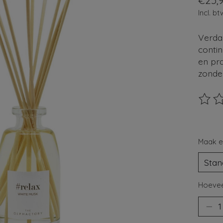
€25,
Incl. bt
Verda
contin
en pr
zonde
De beo
Maak e
Hoevee