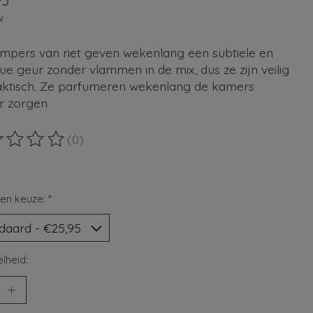
95
w
mpers van riet geven wekenlang een subtiele en
ue geur zonder vlammen in de mix, dus ze zijn veilig
aktisch. Ze parfumeren wekenlang de kamers
r zorgen
(0)
ordeling van dit product is
0
van de 5
en keuze:
*
lheid: