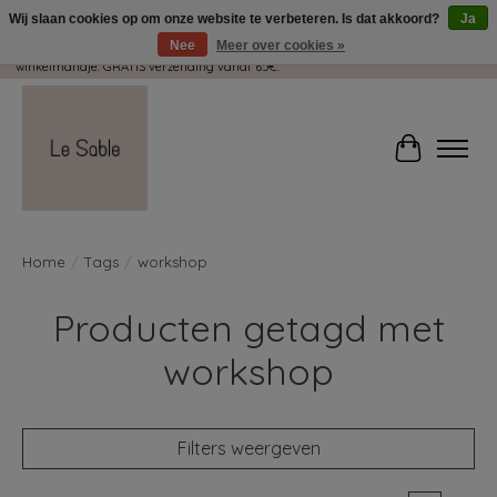
Wij slaan cookies op om onze website te verbeteren. Is dat akkoord?
Ja
Nee
Meer over cookies »
Wij pakken met plezier jouw kadootjes GRATIS in! Duid dit zeker aan in je
winkelmandje. GRATIS verzending vanaf 65€.
Winkelwag
Home
/
Tags
/
workshop
Producten getagd met
workshop
Filters weergeven