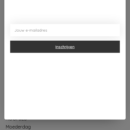
Dorpsplein 4 Kapellen ----- dinsdag tot vrijdag 10u - 18u
zaterdag 10u - 17u ---zondag maandag gesloten
Inschrijven
Categorieën
Geur & verzorging
Keuken & Tafelen
Wonen & Decoratie
Papier & Schrijven
Mode & Accessoires
Baby & Kind
Eten & Drinken
KOOPJES
Moederdag