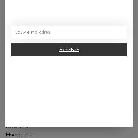
Dorpsplein 4 Kapellen ----- dinsdag tot vrijdag 10u - 18u
zaterdag 10u - 17u ---zondag maandag gesloten
Inschrijven
Categorieën
Geur & verzorging
Keuken & Tafelen
Wonen & Decoratie
Papier & Schrijven
Mode & Accessoires
Baby & Kind
Eten & Drinken
KOOPJES
Moederdag