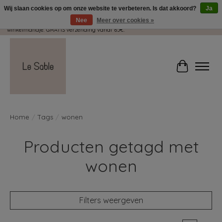
Wij slaan cookies op om onze website te verbeteren. Is dat akkoord?
Ja
Nee
Meer over cookies »
Wij pakken met plezier jouw kadootjes GRATIS in! Duid dit zeker aan in je
winkelmandje. GRATIS verzending vanaf 65€.
Winkelwag
Home
/
Tags
/
wonen
Producten getagd met
wonen
Filters weergeven