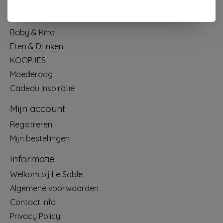
Papier & Schrijven
Mode & Accessoires
Baby & Kind
Eten & Drinken
KOOPJES
Moederdag
Cadeau Inspiratie
Mijn account
Registreren
Mijn bestellingen
Informatie
Welkom bij Le Sable
Algemene voorwaarden
Contact info
Privacy Policy