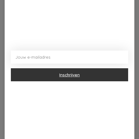
Inschrijven
Dorpsplein 4 Kapellen ----- dinsdag tot vrijdag 10u - 18u
zaterdag 10u - 17u ---zondag maandag gesloten
Categorieën
Geur & verzorging
Keuken & Tafelen
Wonen & Decoratie