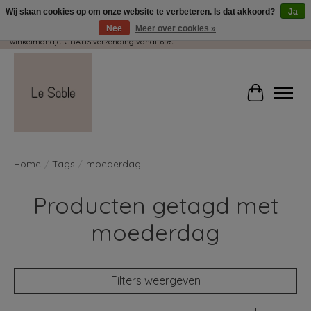
Wij slaan cookies op om onze website te verbeteren. Is dat akkoord?
Ja
Nee
Meer over cookies »
Wij pakken met plezier jouw kadootjes GRATIS in! Duid dit zeker aan in je
winkelmandje. GRATIS verzending vanaf 65€.
Winkelwag
Home
/
Tags
/
moederdag
Producten getagd met
moederdag
Filters weergeven