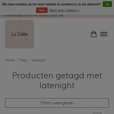
Wij slaan cookies op om onze website te verbeteren. Is dat akkoord?
Ja
Nee
Meer over cookies »
Wij pakken met plezier jouw kadootjes GRATIS in! Duid dit zeker aan in je
winkelmandje. GRATIS verzending vanaf 65€.
Winkelwag
Home
/
Tags
/
latenight
Producten getagd met
latenight
Filters weergeven