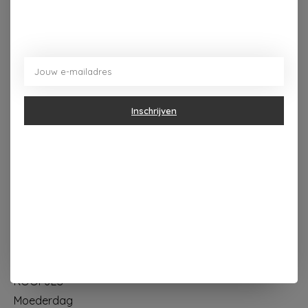
Dorpsplein 4 Kapellen ----- dinsdag tot vrijdag 10u - 18u
zaterdag 10u - 17u ---zondag maandag gesloten
Inschrijven
Categorieën
Geur & verzorging
Keuken & Tafelen
Wonen & Decoratie
Papier & Schrijven
Mode & Accessoires
Baby & Kind
Eten & Drinken
KOOPJES
Moederdag