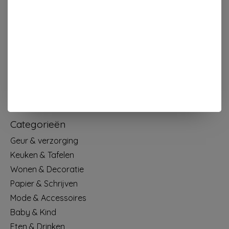
Dorpsplein 4 Kapellen ----- dinsdag tot vrijdag 10u - 18u
zaterdag 10u - 17u ---zondag maandag gesloten
Categorieën
Geur & verzorging
Keuken & Tafelen
Wonen & Decoratie
Papier & Schrijven
Mode & Accessoires
Baby & Kind
Eten & Drinken