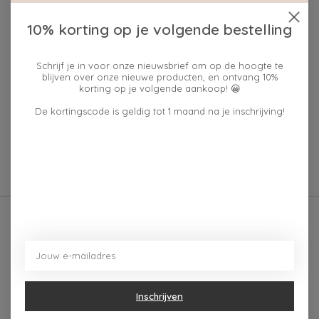
10% korting op je volgende bestelling
Schrijf je in voor onze nieuwsbrief om op de hoogte te
blijven over onze nieuwe producten, en ontvang 10%
korting op je volgende aankoop! 😀
De kortingscode is geldig tot 1 maand na je inschrijving!
KLEIR KLEIR TRUI
KLEIR T-SHIRT
ZIEVEREIR L
KZENTMUUG maat L
€59,50
€29,50
Inschrijven