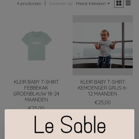
4 producten
Sorteren op
Meest bekeken
KLEIR BABY T-SHIRT
KLEIR BABY T-SHIRT
FEBBEKAK
KEMOENGER GRIJS 6-
GROENBLAUW 18-24
12 MAANDEN
MAANDEN
€25,00
€25,00