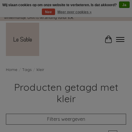
Wij slaan cookies op om onze website te verbeteren. Is dat akkoord?
Ja
Nee
Meer over cookies »
Wij pakken met plezier jouw kadootjes GRATIS in! Duid dit zeker aan in je
winkelmandje. GRATIS verzending vanaf 65€.
Winkelwag
Home
/
Tags
/
kleir
Producten getagd met
kleir
Filters weergeven