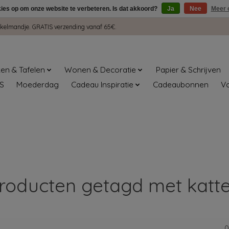
kies op om onze website te verbeteren. Is dat akkoord?
Ja
Nee
Meer 
winkelmandje. GRATIS verzending vanaf 65€.
en & Tafelen
Wonen & Decoratie
Papier & Schrijven
S
Moederdag
Cadeau Inspiratie
Cadeaubonnen
V
roducten getagd met katt
0