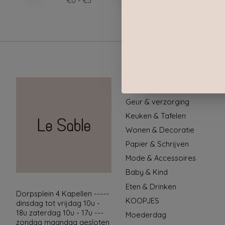
€
0
- €
5
Categorieën
Geur & verzorging
Keuken & Tafelen
Wonen & Decoratie
Papier & Schrijven
Mode & Accessoires
Baby & Kind
Eten & Drinken
Dorpsplein 4 Kapellen -----
KOOPJES
dinsdag tot vrijdag 10u -
18u zaterdag 10u - 17u ---
Moederdag
zondag maandag gesloten