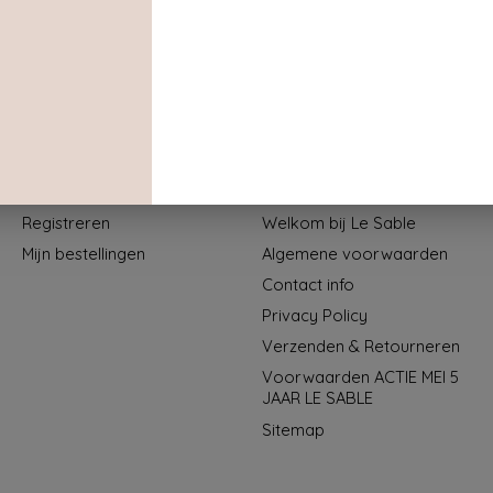
Mijn account
Informatie
Registreren
Welkom bij Le Sable
Mijn bestellingen
Algemene voorwaarden
Contact info
Privacy Policy
Verzenden & Retourneren
Voorwaarden ACTIE MEI 5
JAAR LE SABLE
Sitemap