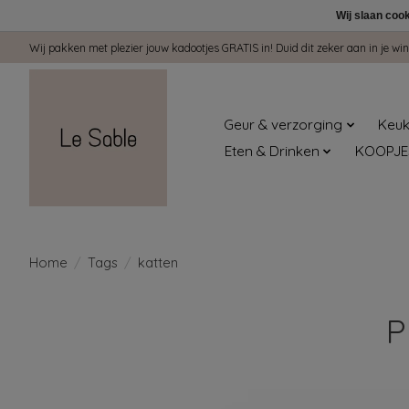
Wij slaan coo
Wij pakken met plezier jouw kadootjes GRATIS in! Duid dit zeker aan in je 
Geur & verzorging
Keuk
Eten & Drinken
KOOPJE
Home
/
Tags
/
katten
P