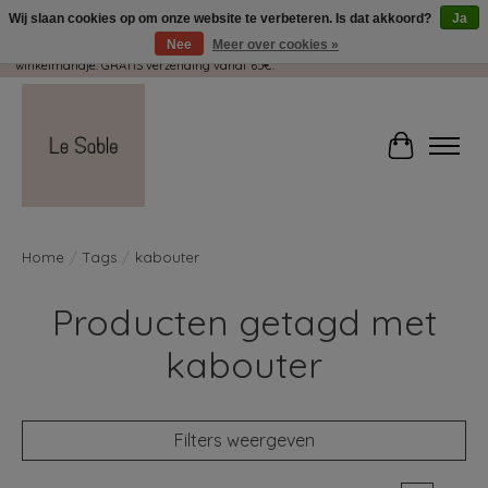
Wij slaan cookies op om onze website te verbeteren. Is dat akkoord?
Ja
Nee
Meer over cookies »
Wij pakken met plezier jouw kadootjes GRATIS in! Duid dit zeker aan in je
winkelmandje. GRATIS verzending vanaf 65€.
Winkelwag
Home
/
Tags
/
kabouter
Producten getagd met
kabouter
Filters weergeven