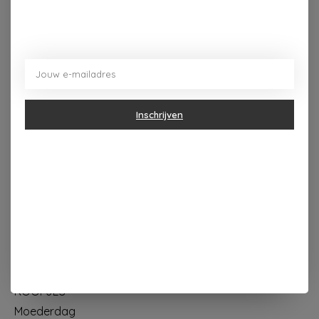
Dorpsplein 4 Kapellen ----- dinsdag tot vrijdag 10u - 18u
zaterdag 10u - 17u ---zondag maandag gesloten
Inschrijven
Categorieën
Geur & verzorging
Keuken & Tafelen
Wonen & Decoratie
Papier & Schrijven
Mode & Accessoires
Baby & Kind
Eten & Drinken
KOOPJES
Moederdag