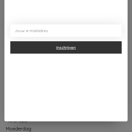
Dorpsplein 4 Kapellen ----- dinsdag tot vrijdag 10u - 18u
zaterdag 10u - 17u ---zondag maandag gesloten
Inschrijven
Categorieën
Geur & verzorging
Keuken & Tafelen
Wonen & Decoratie
Papier & Schrijven
Mode & Accessoires
Baby & Kind
Eten & Drinken
KOOPJES
Moederdag