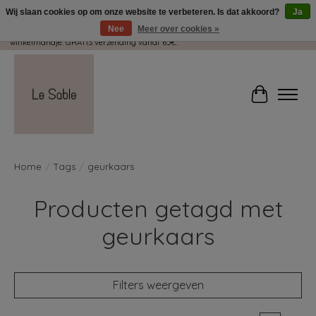
Wij slaan cookies op om onze website te verbeteren. Is dat akkoord?
Ja
Nee
Meer over cookies »
Wij pakken met plezier jouw kadootjes GRATIS in! Duid dit zeker aan in je
winkelmandje. GRATIS verzending vanaf 65€.
Winkelwag
Home
/
Tags
/
geurkaars
Producten getagd met
geurkaars
Filters weergeven