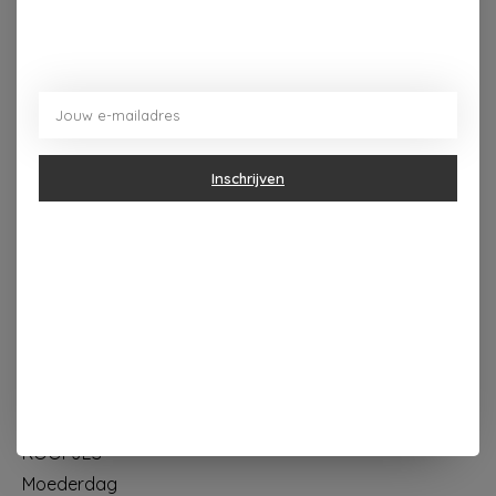
Dorpsplein 4 Kapellen ----- dinsdag tot vrijdag 10u - 18u
zaterdag 10u - 17u ---zondag maandag gesloten
Inschrijven
Categorieën
Geur & verzorging
Keuken & Tafelen
Wonen & Decoratie
Papier & Schrijven
Mode & Accessoires
Baby & Kind
Eten & Drinken
KOOPJES
Moederdag