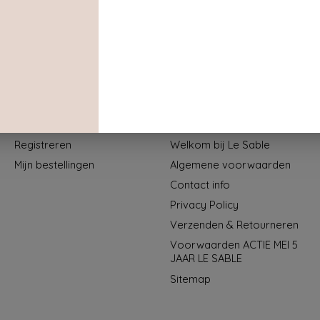
Mijn account
Informatie
Registreren
Welkom bij Le Sable
Mijn bestellingen
Algemene voorwaarden
Contact info
Privacy Policy
Verzenden & Retourneren
Voorwaarden ACTIE MEI 5
JAAR LE SABLE
Sitemap