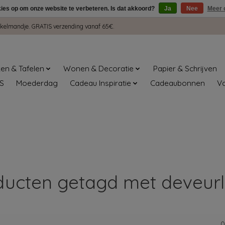
kies op om onze website te verbeteren. Is dat akkoord?
Ja
Nee
Meer 
winkelmandje. GRATIS verzending vanaf 65€.
en & Tafelen
Wonen & Decoratie
Papier & Schrijven
S
Moederdag
Cadeau Inspiratie
Cadeaubonnen
V
ducten getagd met deveurl
0