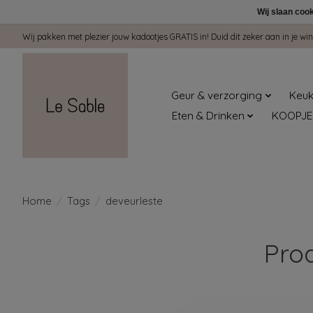
Wij slaan coo
Wij pakken met plezier jouw kadootjes GRATIS in! Duid dit zeker aan in je 
Geur & verzorging
Keuk
Eten & Drinken
KOOPJE
Home
/
Tags
/
deveurleste
Pro