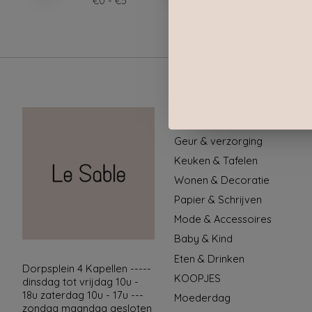
€
0
- €
5
Categorieën
Geur & verzorging
Keuken & Tafelen
Wonen & Decoratie
Papier & Schrijven
Mode & Accessoires
Baby & Kind
Eten & Drinken
Dorpsplein 4 Kapellen -----
KOOPJES
dinsdag tot vrijdag 10u -
18u zaterdag 10u - 17u ---
Moederdag
zondag maandag gesloten