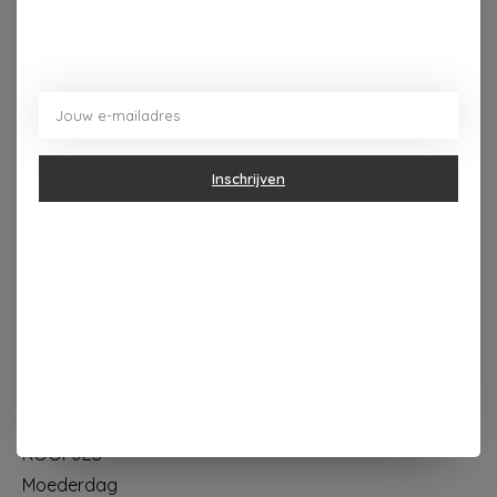
Dorpsplein 4 Kapellen ----- dinsdag tot vrijdag 10u - 18u
zaterdag 10u - 17u ---zondag maandag gesloten
Inschrijven
Categorieën
Geur & verzorging
Keuken & Tafelen
Wonen & Decoratie
Papier & Schrijven
Mode & Accessoires
Baby & Kind
Eten & Drinken
KOOPJES
Moederdag