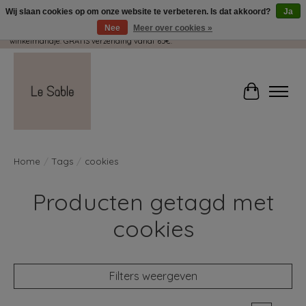
Wij slaan cookies op om onze website te verbeteren. Is dat akkoord?
Ja
Nee
Meer over cookies »
Wij pakken met plezier jouw kadootjes GRATIS in! Duid dit zeker aan in je
winkelmandje. GRATIS verzending vanaf 65€.
Winkelwag
Home
/
Tags
/
cookies
Producten getagd met
cookies
Filters weergeven