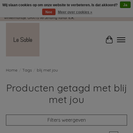
Wij slaan cookies op om onze website te verbeteren. Is dat akkoord?
Ja
Nee
Meer over cookies »
Wij pakken met plezier jouw kadootjes GRATIS in! Duid dit zeker aan in je
winkelmandje. GRATIS verzending vanaf 65€.
Winkelwag
Home
/
Tags
/
blij met jou
Producten getagd met blij
met jou
Filters weergeven