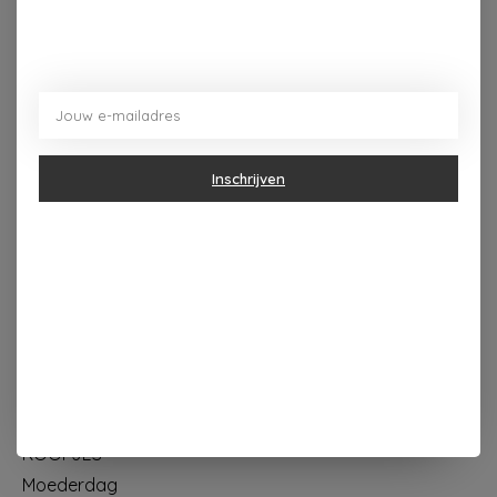
Dorpsplein 4 Kapellen ----- dinsdag tot vrijdag 10u - 18u
zaterdag 10u - 17u ---zondag maandag gesloten
Inschrijven
Categorieën
Geur & verzorging
Keuken & Tafelen
Wonen & Decoratie
Papier & Schrijven
Mode & Accessoires
Baby & Kind
Eten & Drinken
KOOPJES
Moederdag