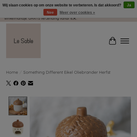
Wij slaan cookies op om onze website te verbeteren. Is dat akkoord?
Ja
Nee
Meer over cookies »
Wij pakken met plezier jouw kadootjes GRATIS in! Duid dit zeker aan in je
winkelmandje. GRATIS verzending vanaf 65€.
Winkelwag
Home
/
Something Different Eikel Oliebrander Herfst
Product image slideshow Items