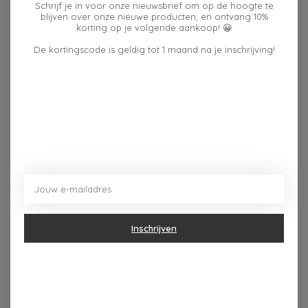
Schrijf je in voor onze nieuwsbrief om op de hoogte te
blijven over onze nieuwe producten, en ontvang 10%
korting op je volgende aankoop! 😀
Beschrijving
Reviews (0)
De kortingscode is geldig tot 1 maand na je inschrijving!
Plaats een wax melt of enkele druppels geurolie in het
schaaltje, steek een theelichtje aan en geniet van een
heerlijke geur en een knusse uitstraling. Perfect voor
een gezellige avond thuis of als origineel cadeautje
voor een liefhebber van sfeervolle woonaccessoires.
Het stijlvolle herfstdesign maakt hem niet alleen ideaal
voor het verspreiden van je favoriete geurolie of wax
melts, maar ook een prachtige decoratie tijdens de
herfstmaanden.
Geschikt voor: Geurolie en wax melts
Inschrijven
Gebruik niet meer dan één theelichtje en verwijder het
deksel tijdens gebruik. Aanbevolen voor gebruik met
geurolie verdund met water.
Gemaakt in China • Gewicht: 310 g (10,93 oz) •