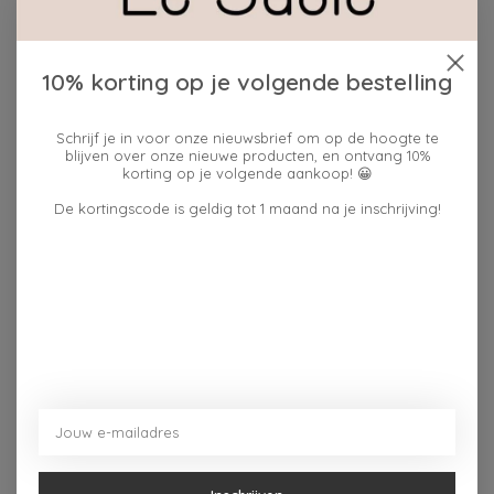
10% korting op je volgende bestelling
Beschrijving
Reviews (0)
Schrijf je in voor onze nieuwsbrief om op de hoogte te
De servetten vierkant zijn praktisch, zacht en
blijven over onze nieuwe producten, en ontvang 10%
korting op je volgende aankoop! 😀
eenvoudig te gebruiken tijdens gezellige momenten.Ze
passen mooi bij een intieme lunch of een warme
De kortingscode is geldig tot 1 maand na je inschrijving!
moederdagbrunch. Deze servetten vierkant met lieve
tekst maken elk moment nét even specialer, zonder
teveel poespas. Een kleine, maar fijne attentie die puur
uit het hart komt.
Dit vind je misschien ook leuk