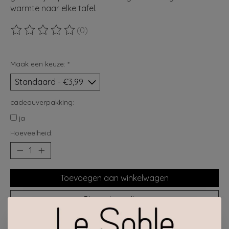
warmte naar elke tafel.
(0)
De beoordeling van dit product is
0
van de 5
Maak een keuze:
*
cadeauverpakking:
ja
Hoeveelheid:
Toevoegen aan winkelwagen
Plaats bestelling
Toevoegen om te vergelijken