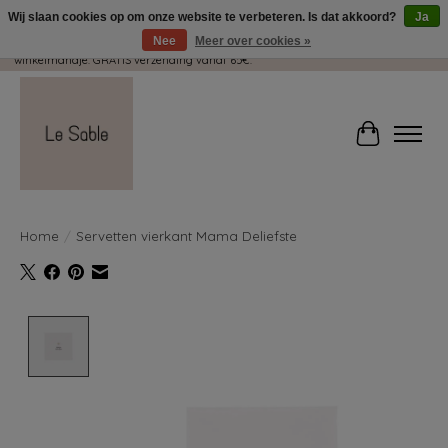
Wij slaan cookies op om onze website te verbeteren. Is dat akkoord?
Ja
Nee
Meer over cookies »
Wij pakken met plezier jouw kadootjes GRATIS in! Duid dit zeker aan in je
winkelmandje. GRATIS verzending vanaf 65€.
Winkelwag
Home
/
Servetten vierkant Mama Deliefste
Product image slideshow Items