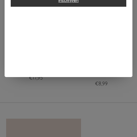
Items van productcarrousel
Inschrijven
MY FLAME Sojakaars
Zusss Ansichtkaart
Mama met armband
armbandje Mama
Deliefste
€17,95
€8,99