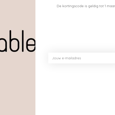
De kortingscode is geldig tot 1 maan
Toev
 je van iedere maaltijd een feestje.
kenaccessoires en geven net dat beetje extra sfeer aa