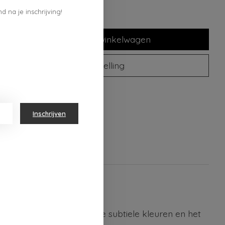
d na je inschrijving!
Toevoegen aan winkelwagen
Plaats bestelling
oegen om te vergelijken
Inschrijven
n jouw keuken. Dankzij de subtiele kleuren en het