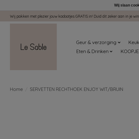
Wij slaan coo
Wij pakken met plezier jouw kadootjes GRATIS in! Duid dit zeker aan in je 
Geur & verzorging
Keuk
Eten & Drinken
KOOPJE
Home
/
SERVETTEN RECHTHOEK ENJOY WIT/BRUIN
Product image slideshow Items