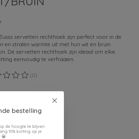
T/BRUIN
9
w
usss servetten rechthoek zijn perfect voor in de
 en stralen warmte uit met hun wit en bruin
n. De servetten rechthoek zijn ideaal om elke
etting eenvoudig te verfraaien.
(0)
ordeling van dit product is
0
van de 5
en keuze:
*
nde bestelling
op de hoogte te blijven
lheid:
ang 10% korting op je
 😀