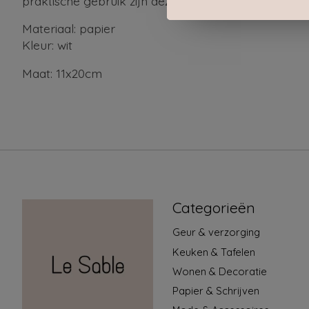
praktische gebruik zijn deze servetten rechthoek ee
Materiaal: papier
Kleur: wit
Maat: 11x20cm
Categorieën
Geur & verzorging
Keuken & Tafelen
Wonen & Decoratie
Papier & Schrijven