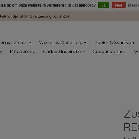
kies op om onze website te verbeteren. Is dat akkoord?
Ja
Nee
Meer 
winkelmandje. GRATIS verzending vanaf 65€.
en & Tafelen
Wonen & Decoratie
Papier & Schrijven
S
Moederdag
Cadeau Inspiratie
Cadeaubonnen
V
Zu
RE