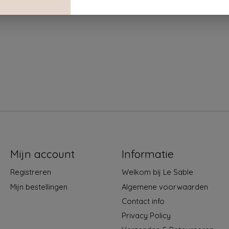
n fijne toevoeging aan je dagelijkse keukenritueel.
Mijn account
Informatie
Registreren
Welkom bij Le Sable
Mijn bestellingen
Algemene voorwaarden
Contact info
Privacy Policy