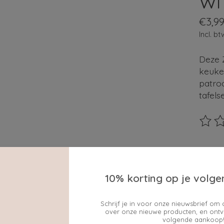
WI
€3,9
Incl. bt
Deze Z
keuken
patroo
tafels
De beo
Maak e
10% korting op je volge
Schrijf je in voor onze nieuwsbrief om 
Hoevee
over onze nieuwe producten, en ontv
volgende aankoop!