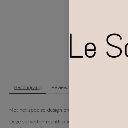
Beschrijving
Reviews (0)
Met het speelse design en het handige formaat maak
Deze servetten rechthoek passen mooi bij basic keu