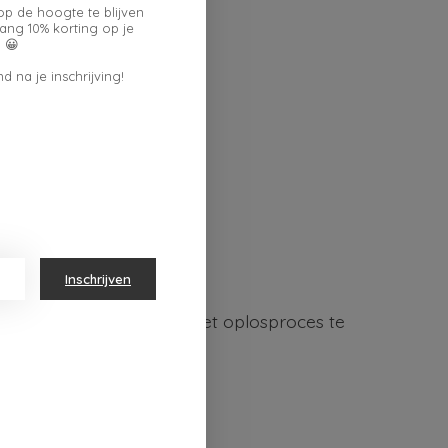
op de hoogte te blijven
ang 10% korting op je
 😀
d na je inschrijving!
Inschrijven
je of melkopschuimer om het oplosproces te