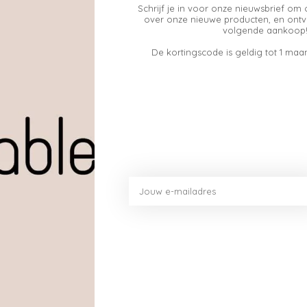
Schrijf je in voor onze nieuwsbrief om 
over onze nieuwe producten, en ontv
volgende aankoop!
De kortingscode is geldig tot 1 maan
ha Latte!
ariant zoals haver- of amandelmelk.
er
toe.
en extra romige textuur.
e!
oost.
n klein laagje warm water. Roer gerust met een lepelt
laten komen.
rvanger
zoals haver- of amandelmelk toe.
ze verfrissende Iced Matcha Latte!