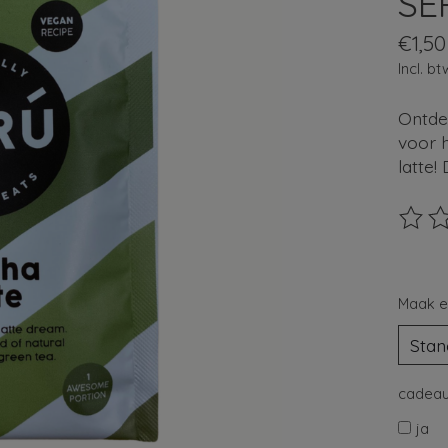
SE
€1,50
Incl. bt
Ontdek
voor 
latte!
De beo
Maak e
cadeau
ja