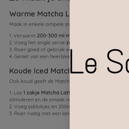
Warme Matcha Latte
Maak in enkele simpele stappen een heerlijke
Matc
Verwarm
200-300 ml melk
of een plantaardige v
Voeg het single serve
zakje Matcha Latte poed
Roer goed of gebruik een melkopschuimer voor e
Geniet van een heerlijke en gezonde Matcha Latt
Koude Iced Matcha Latte
Ook koud geeft de Matcha Latte een smaakvolle b
Los
1 zakje Matcha Latte Powder
eerst op in ee
stimuleren en de smaak nog meer tot zijn recht te 
Voeg ijsblokjes en 200ml
koude melk of melkve
Roer rustig met een lange lepel en geniet van de