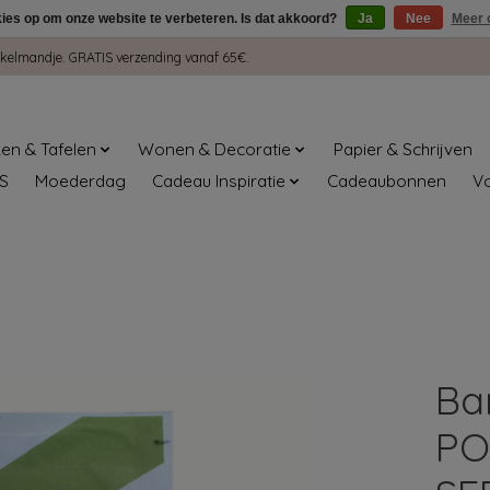
kies op om onze website te verbeteren. Is dat akkoord?
Ja
Nee
Meer 
winkelmandje. GRATIS verzending vanaf 65€.
en & Tafelen
Wonen & Decoratie
Papier & Schrijven
S
Moederdag
Cadeau Inspiratie
Cadeaubonnen
V
Ba
PO