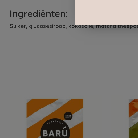
Ingrediënten:
Suiker, glucosesiroop, kokosolie, matcha theepoe
Items van productcarrousel