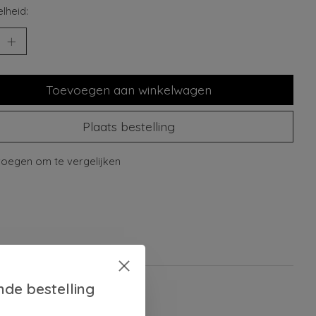
lheid:
Toevoegen aan winkelwagen
Plaats bestelling
oegen om te vergelijken
nde bestelling