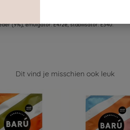
der (9%), emulgator: E472e, stabilisator: E340.
Dit vind je misschien ook leuk