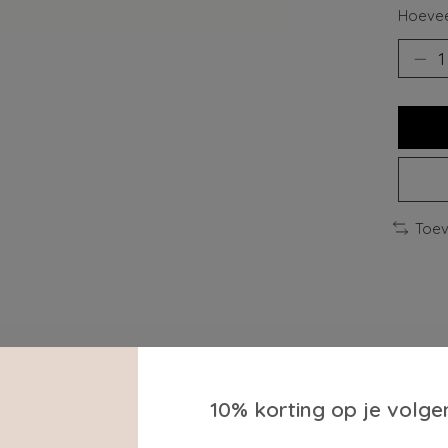
Hoevee
Toev
10% korting op je volge
 de perfecte Matcha Latte