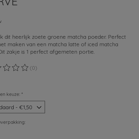
RVE
w
 dit heerlijk zoete groene matcha poeder. Perfect
het maken van een matcha latte of iced matcha
 Dit zakje is 1 perfect afgemeten portie.
(0)
ordeling van dit product is
0
van de 5
en keuze:
*
verpakking: