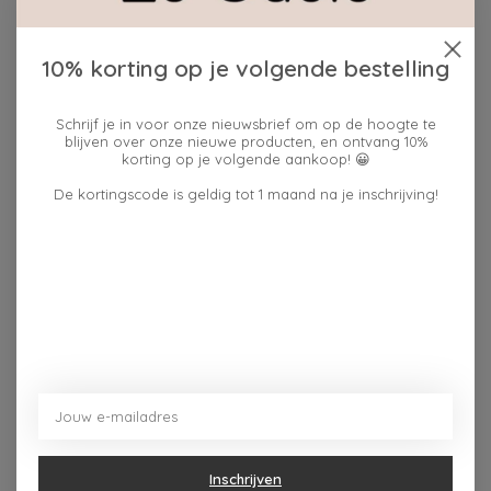
Beschrijving
Reviews (0)
10% korting op je volgende bestelling
Houd er rekening mee dat onze emailkleuren met de
Schrijf je in voor onze nieuwsbrief om op de hoogte te
hand worden gemengd, wat een kleine variatie in de
blijven over onze nieuwe producten, en ontvang 10%
individuele productie kan veroorzaken. Tegelijkertijd
korting op je volgende aankoop! 😀
kunnen de schermresolutie en kleurinstellingen op een
De kortingscode is geldig tot 1 maand na je inschrijving!
digitaal apparaat ervoor zorgen dat de kleuren in de
afbeeldingen anders lijken dan de werkelijk gebruikte
kleuren.
1 oorbel per doosje
Dit vind je misschien ook leuk
Inschrijven
Items van productcarrousel