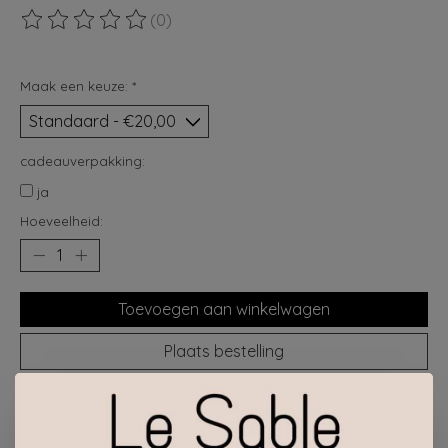
(0)
De beoordeling van dit product is
0
van de 5
Maak een keuze:
*
cadeauverpakking:
ja
Hoeveelheid:
Toevoegen aan winkelwagen
Plaats bestelling
Toevoegen om te vergelijken