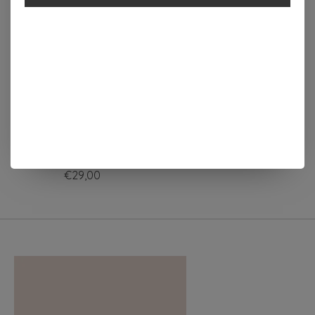
Oorbel Honey groot 1
stuk Lichtblauw
€29,00