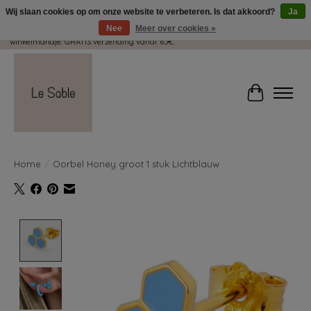
Wij slaan cookies op om onze website te verbeteren. Is dat akkoord?
Ja
Nee
Meer over cookies »
Wij pakken met plezier jouw kadootjes GRATIS in! Duid dit zeker aan in je
winkelmandje. GRATIS verzending vanaf 65€.
Winkelwag
Home
/
Oorbel Honey groot 1 stuk Lichtblauw
Product image slideshow Items