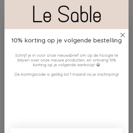
Plaats bestelling
Toevoegen om te vergelijken
10% korting op je volgende bestelling
Beschrijving
Reviews (0)
Schrijf je in voor onze nieuwsbrief om op de hoogte te
blijven over onze nieuwe producten, en ontvang 10%
korting op je volgende aankoop! 😀
Houd er rekening mee dat onze emailkleuren met de
hand worden gemengd, wat een kleine variatie in de
De kortingscode is geldig tot 1 maand na je inschrijving!
individuele productie kan veroorzaken. Tegelijkertijd
kunnen de schermresolutie en kleurinstellingen op een
digitaal apparaat ervoor zorgen dat de kleuren in de
afbeeldingen anders lijken dan de werkelijk gebruikte
kleuren.