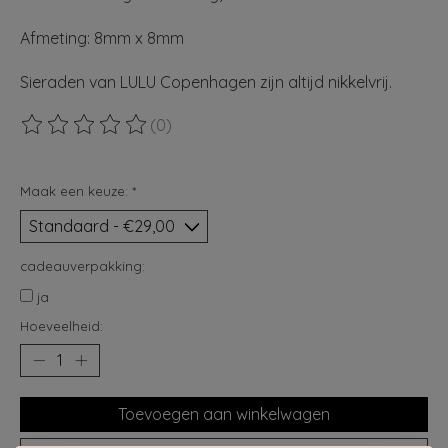
Afmeting: 8mm x 8mm
Sieraden van LULU Copenhagen zijn altijd nikkelvrij.
(0)
De beoordeling van dit product is
0
van de 5
Maak een keuze:
*
cadeauverpakking:
ja
Hoeveelheid:
Toevoegen aan winkelwagen