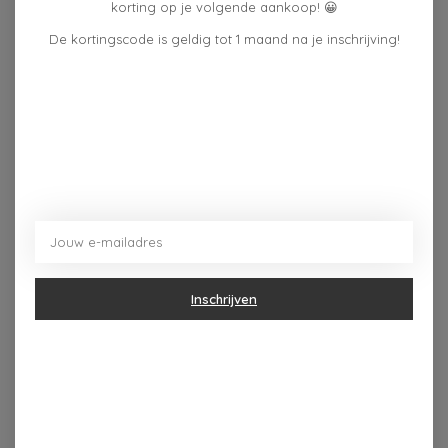
Beschrijving
Reviews (0)
korting op je volgende aankoop! 😀
De kortingscode is geldig tot 1 maand na je inschrijving!
Zet je verjaardagsfeest in scène met deze prachtige
verjaardagstaartkaarsen met gebladerte. Combineer
met een van onze andere bijpassende
verjaardagstaart nummerkaarsen 0 - 9 en vergeet niet
een wens te doen!
De prachtige taartdecoratie past bij je botanische
verjaardagsthema en ziet er geweldig uit bovenop je
taart. Combineer met andere decoraties uit ons nieuwe
'Eco Mix It Up'-assortiment om je set-up compleet te
maken.
Inschrijven
Elke verpakking bevat:
1 x Nummer 2 Verjaardagstaart Kaars
Verpakking is recyclebaar en FSC-gecertificeerd.