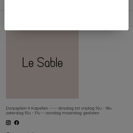
Dorpsplein 4 Kapellen ----- dinsdag tot vrijdag 10u - 18u
zaterdag 10u - 17u ---zondag maandag gesloten