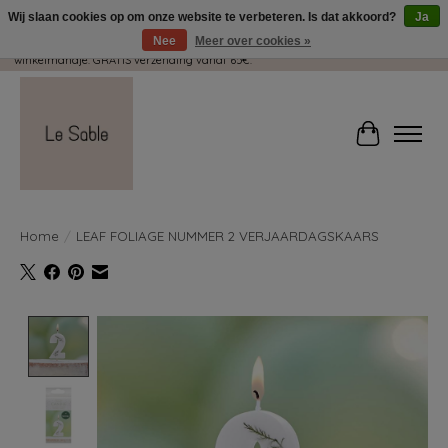
Wij slaan cookies op om onze website te verbeteren. Is dat akkoord?
Ja
Nee
Meer over cookies »
Wij pakken met plezier jouw kadootjes GRATIS in! Duid dit zeker aan in je
winkelmandje. GRATIS verzending vanaf 65€.
Winkelwag
Home
/
LEAF FOLIAGE NUMMER 2 VERJAARDAGSKAARS
Product image slideshow Items