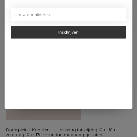
0
sterren op basis van
0
Je beoordeling toevoegen
beoordelingen
Inschrijven
Dorpsplein 4 Kapellen ----- dinsdag tot vrijdag 10u - 18u
zaterdag 10u - 17u ---zondag maandag gesloten