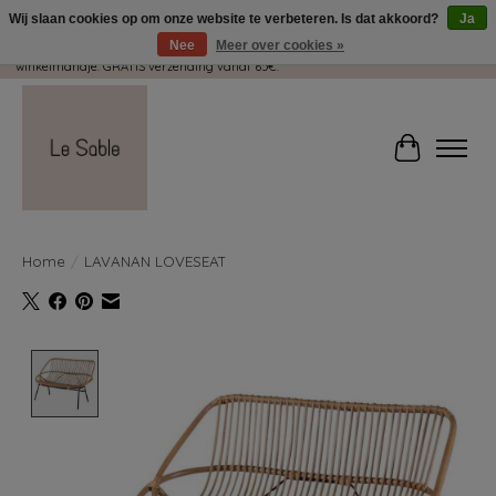
Wij slaan cookies op om onze website te verbeteren. Is dat akkoord?
Ja
Nee
Meer over cookies »
Wij pakken met plezier jouw kadootjes GRATIS in! Duid dit zeker aan in je
winkelmandje. GRATIS verzending vanaf 65€.
Winkelwag
Home
/
LAVANAN LOVESEAT
Product image slideshow Items