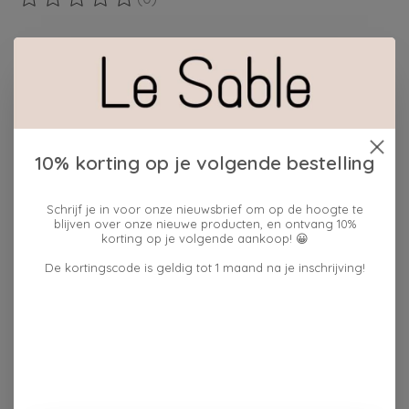
De beoordeling van dit product is
0
van de 5
Maak een keuze:
*
Hoeveelheid:
10% korting op je volgende bestelling
Toevoegen aan winkelwagen
Schrijf je in voor onze nieuwsbrief om op de hoogte te
blijven over onze nieuwe producten, en ontvang 10%
korting op je volgende aankoop! 😀
Plaats bestelling
De kortingscode is geldig tot 1 maand na je inschrijving!
Toevoegen om te vergelijken
Reviews (0)