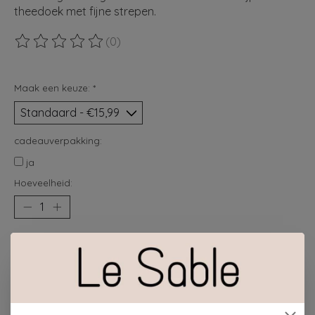
theedoek met fijne strepen.
(0)
De beoordeling van dit product is
0
van de 5
Maak een keuze:
*
cadeauverpakking:
ja
Hoeveelheid:
Toevoegen aan winkelwagen
Plaats bestelling
Toevoegen om te vergelijken