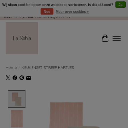
Wij slaan cookies op om onze website te verbeteren. Is dat akkoord?
Ja
Nee
Meer over cookies »
Wij pakken met plezier jouw kadootjes GRATIS in! Duid dit zeker aan in je
winkelmandje. GRATIS verzending vanaf 65€.
Winkelwag
Home
/
KEUKENSET STREEP HARTJES
Product image slideshow Items