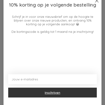
10% korting op je volgende bestelling
Schrijf je in voor onze nieuwsbrief om op de hoogte te
Beschrijving
Reviews (0)
blijven over onze nieuwe producten, en ontvang 10%
korting op je volgende aankoop! 😀
De kortingscode is geldig tot 1 maand na je inschrijving!
Met afmetingen die perfect passen in elke keuken,
combineert deze keukenset stijl en functionaliteit. De
zandkleur zorgt voor een natuurlijke, warme uitstraling
Dit vind je misschien ook leuk
Items van productcarrousel
Inschrijven