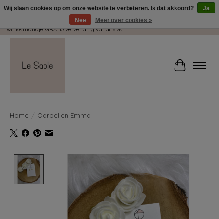
Wij slaan cookies op om onze website te verbeteren. Is dat akkoord?
Ja
Nee
Meer over cookies »
Wij pakken met plezier jouw kadootjes GRATIS in! Duid dit zeker aan in je
winkelmandje. GRATIS verzending vanaf 65€.
Winkelwag
Home
/
Oorbellen Emma
Product image slideshow Items