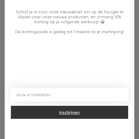
Reviews (0)
Schrijf je in voor onze nieuwsbrief om op de hoogte te
blijven over onze nieuwe producten, en ontvang 10%
korting op je volgende aankoop! 😀
0
sterren op basis van
0
De kortingscode is geldig tot 1 maand na je inschrijving!
Je beoordeling toevoegen
beoordelingen
Dit vind je misschien ook leuk
Items van productcarrousel
Inschrijven