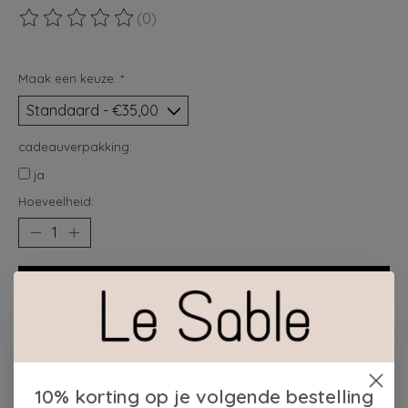
(0)
De beoordeling van dit product is
0
van de 5
Maak een keuze:
*
cadeauverpakking:
ja
Hoeveelheid:
Toevoegen aan winkelwagen
Plaats bestelling
Toevoegen om te vergelijken
10% korting op je volgende bestelling