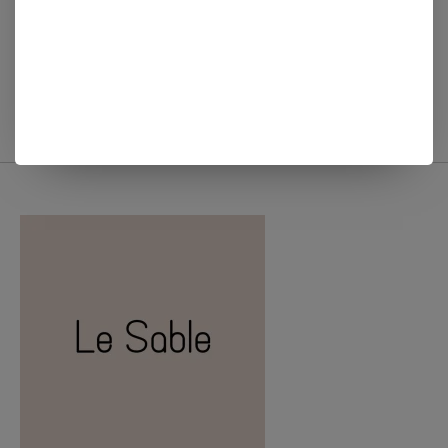
Zusss Oorbellen met
Zusss OORBELLEN
blad vorm - zilver
MET GEHAMERDE
CIRCEL ZILVER
€17,99
€17,99