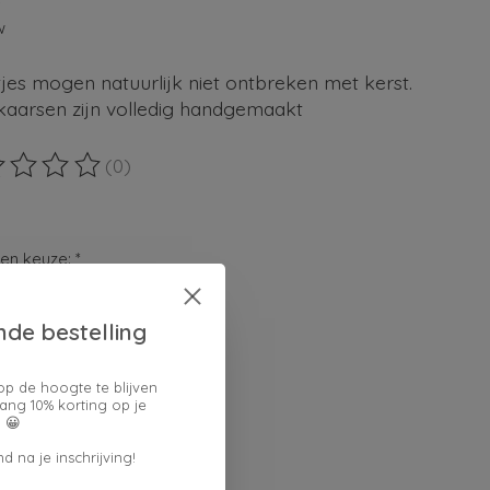
5
w
jes mogen natuurlijk niet ontbreken met kerst.
kaarsen zijn volledig handgemaakt
(0)
ordeling van dit product is
0
van de 5
en keuze:
*
nde bestelling
verpakking:
op de hoogte te blijven
ang 10% korting op je
 😀
lheid:
d na je inschrijving!