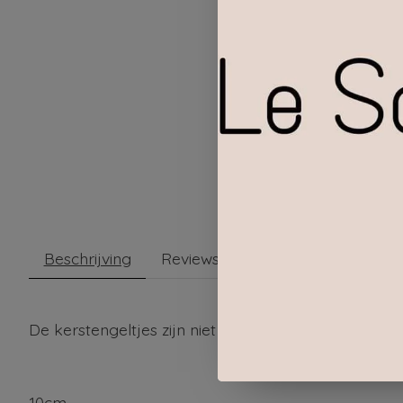
Beschrijving
Reviews (0)
De kerstengeltjes zijn niet glad afgewerkt maar heb
10cm