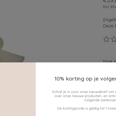
€5,9
Incl. bt
Engelt
Deze 
De beo
Maak e
10% korting op je volge
cadeau
Schrijf je in voor onze nieuwsbrief om 
ja
over onze nieuwe producten, en ontv
volgende aankoop!
Hoevee
De kortingscode is geldig tot 1 maan