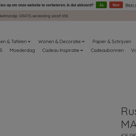
kies op om onze website te verbeteren. Is dat akkoord?
Ja
Nee
Meer 
winkelmandje. GRATIS verzending vanaf 65€.
en & Tafelen
Wonen & Decoratie
Papier & Schrijven
S
Moederdag
Cadeau Inspiratie
Cadeaubonnen
V
Ru
MA