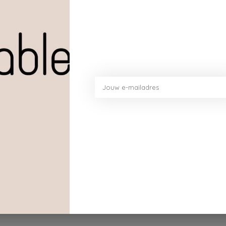
Toev
ben een rustieke uitstraling.