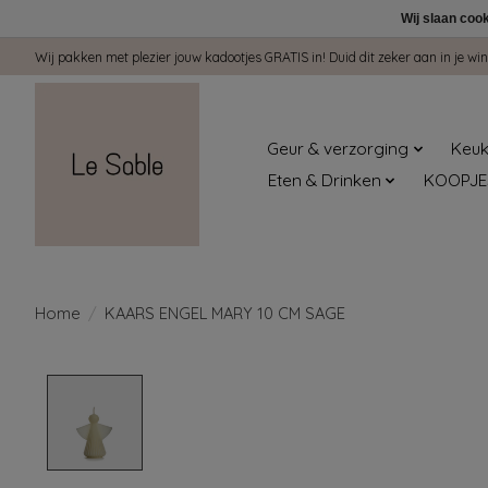
Wij slaan coo
Wij pakken met plezier jouw kadootjes GRATIS in! Duid dit zeker aan in je 
Geur & verzorging
Keuk
Eten & Drinken
KOOPJE
Home
/
KAARS ENGEL MARY 10 CM SAGE
Product image slideshow Items