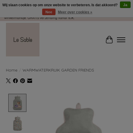
Wij slaan cookies op om onze website te verbeteren. Is dat akkoord?
Ja
Nee
Meer over cookies »
Wij pakken met plezier jouw kadootjes GRATIS in! Duid dit zeker aan in je
winkelmandje. GRATIS verzending vanaf 65€.
Winkelwag
Home
/
WARMWATERKRUIK GARDEN FRIENDS
Product image slideshow Items