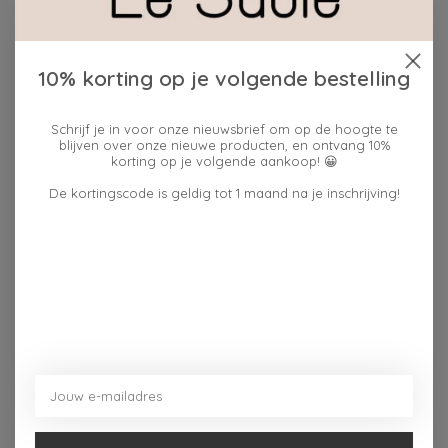
10% korting op je volgende bestelling
Beschrijving
Reviews (0)
Schrijf je in voor onze nieuwsbrief om op de hoogte te
blijven over onze nieuwe producten, en ontvang 10%
Afgewerkt met contrasterende biezen, een handig
korting op je volgende aankoop! 😀
ophanglusje en een grote houten knoop met merklogo.
De kortingscode is geldig tot 1 maand na je inschrijving!
Afmetingen: 185 mm x 290 mm x 40 mm.
Hoes gemaakt van 100% gerecycled polyester.
Fles van 100% natuurlijk rubber.
Dit vind je misschien ook leuk