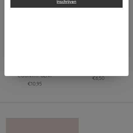
Inschrijven
Items van productcarrousel
Wrendale MANNEN
Wrendale PIN TECKEL
SOKKEN DAS - A
'LITTLE SAUSAGE'
COUNTRY GENT
€6,50
€10,95