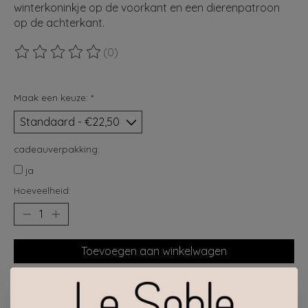
winterkoninkje op de voorkant en een dierenpatroon
op de achterkant.
(0)
De beoordeling van dit product is
0
van de 5
Maak een keuze:
*
cadeauverpakking:
ja
Hoeveelheid:
Toevoegen aan winkelwagen
Plaats bestelling
Toevoegen om te vergelijken