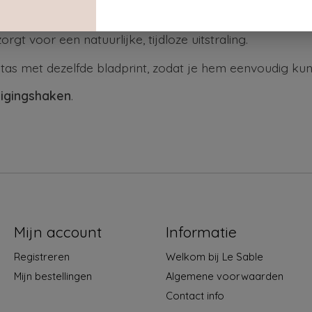
t alle ruimte om comfortabel te genieten van lange, o
orgt voor een natuurlijke, tijdloze uitstraling.
tas met dezelfde bladprint, zodat je hem eenvoudig k
igingshaken
.
Mijn account
Informatie
Registreren
Welkom bij Le Sable
Mijn bestellingen
Algemene voorwaarden
Contact info