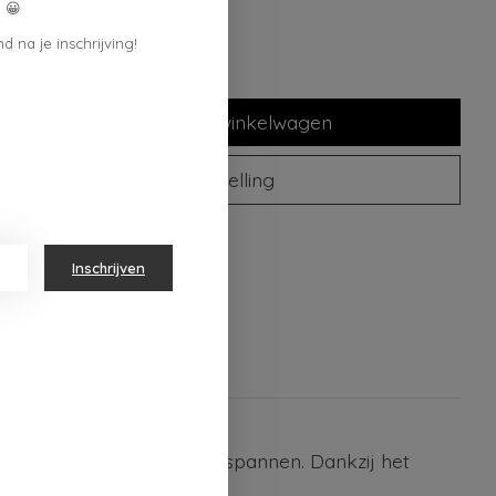
 😀
d na je inschrijving!
Toevoegen aan winkelwagen
Plaats bestelling
oegen om te vergelijken
Inschrijven
gt uit om heerlijk te ontspannen. Dankzij het
lkon.