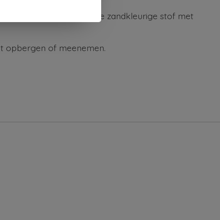
ntspannen zomerdagen. De zandkleurige stof met
unt opbergen of meenemen.