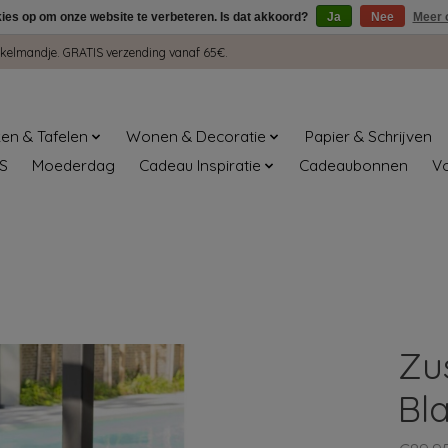
kies op om onze website te verbeteren. Is dat akkoord?
Ja
Nee
Meer 
winkelmandje. GRATIS verzending vanaf 65€.
en & Tafelen
Wonen & Decoratie
Papier & Schrijven
S
Moederdag
Cadeau Inspiratie
Cadeaubonnen
V
Zu
Bl