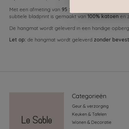
Met een afmeting van
95 x 212 cm
biedt de hangma
subtiele bladprint is gemaakt van
100% katoen
en z
De hangmat wordt geleverd in een handige opberg
Let op:
de hangmat wordt geleverd
zonder bevest
Categorieën
Geur & verzorging
Keuken & Tafelen
Wonen & Decoratie