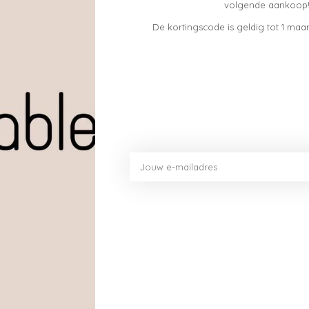
volgende aankoop!
De kortingscode is geldig tot 1 maan
Toev
on even helemaal tot rust wilt komen, deze hangmat nodi
r ook een sfeervolle aanvulling voor je tuin, terras of ba