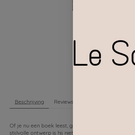
Beschrijving
Reviews (0)
Of je nu een boek leest, geniet van de zon of gewo
stijlvolle ontwerp is hij niet alleen comfortabel, maa