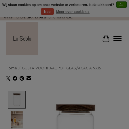
Wij slaan cookies op om onze website te verbeteren. Is dat akkoord?
Ja
Nee
Meer over cookies »
Wij pakken met plezier jouw kadootjes GRATIS in! Duid dit zeker aan in je
winkelmandje. GRATIS verzending vanaf 65€.
Winkelwag
Home
/
GUSTA VOORRAADPOT GLAS/ACACIA 9X16
Product image slideshow Items