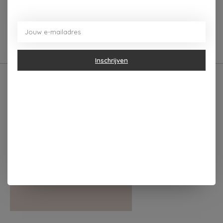
0
sterren op basis van
0
Je beoordeling toevoegen
beoordelingen
Inschrijven