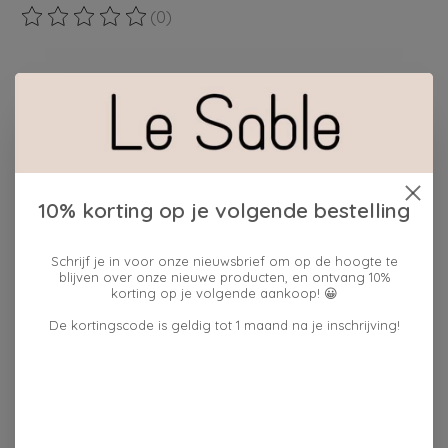
(0)
De beoordeling van dit product is
0
van de 5
Maak een keuze:
*
Hoeveelheid:
10% korting op je volgende bestelling
Toevoegen aan winkelwagen
Schrijf je in voor onze nieuwsbrief om op de hoogte te
blijven over onze nieuwe producten, en ontvang 10%
Plaats bestelling
korting op je volgende aankoop! 😀
Toevoegen om te vergelijken
De kortingscode is geldig tot 1 maand na je inschrijving!
Beschrijving
Reviews (0)