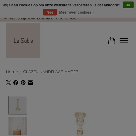
Wij slaan cookies op om onze website te verbeteren. Is dat akkoord?
Ja
Nee
Meer over cookies »
Wij pakken met plezier jouw kadootjes GRATIS in! Duid dit zeker aan in je
winkelmandje. GRATIS verzending vanaf 65€.
Winkelwag
Home
/
GLAZEN KANDELAAR AMBER
Product image slideshow Items