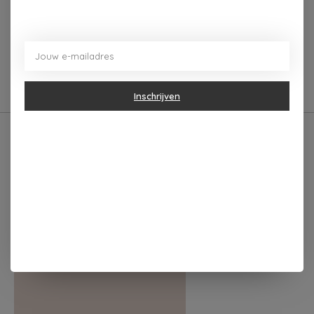
Belangrijke kenmerken: - Gemaakt van glas - Afmeting:
10,5x24,5cm Stylingadvies: Geef je eettafel wat pit met
deze prachtige glazen kandelaar
Inschrijven