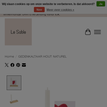
Wij slaan cookies op om onze website te verbeteren. Is dat akkoord?
Ja
Nee
Meer over cookies »
Wij pakken met plezier jouw kadootjes GRATIS in! Duid dit zeker aan in je
winkelmandje. GRATIS verzending vanaf 65€.
Winkelwag
Home
/
GEDENKALTAAR HOUT NATUREL
Product image slideshow Items