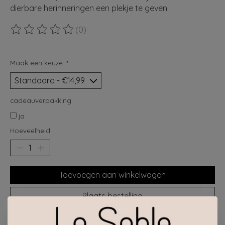
dierbare herinneringen een plekje te geven.
(0)
De beoordeling van dit product is
0
van de 5
Maak een keuze:
*
cadeauverpakking:
ja
Hoeveelheid:
Toevoegen aan winkelwagen
Plaats bestelling
Toevoegen om te vergelijken