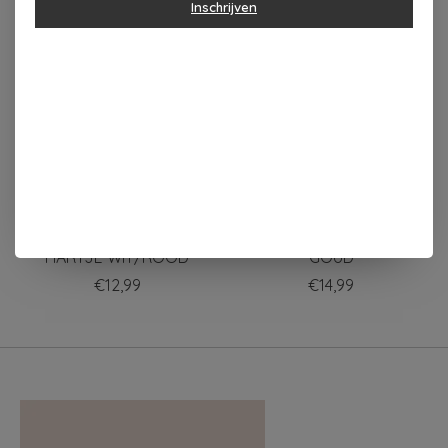
Inschrijven
Items van productcarrousel
Zusss GEURKAARSJES
Zusss SERVETHOUDER
SET 2ST IN DOOSJE
METAAL VIERKANT
HARTJE WIT/ROOD
GOUD
€12,99
€14,99