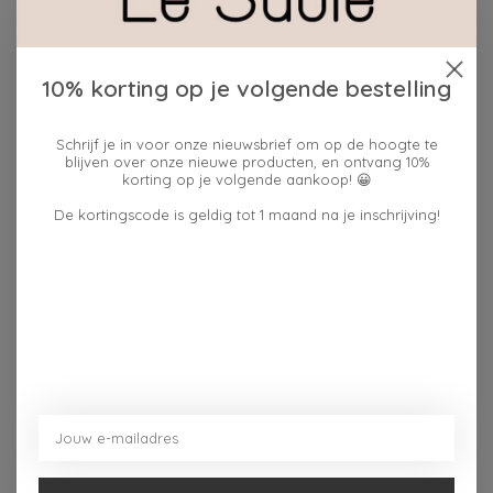
Beschrijving
Reviews (0)
10% korting op je volgende bestelling
Schrijf je in voor onze nieuwsbrief om op de hoogte te
Met ruimte voor een kaars en een kaart, creëer je een
blijven over onze nieuwe producten, en ontvang 10%
persoonlijke sfeer vol betekenis.
korting op je volgende aankoop! 😀
Het beige, basic design maakt het gedenkaltaar
De kortingscode is geldig tot 1 maand na je inschrijving!
tijdloos en makkelijk te combineren. Perfect om kracht
en sterkte te symboliseren in jouw interieur, dit
gedenkaltaar hout naturel is een klein maar waardevol
symbool van liefde.
Dit vind je misschien ook leuk