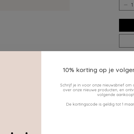
Toev
10% korting op je volge
Schrijf je in voor onze nieuwsbrief om 
over onze nieuwe producten, en ontv
volgende aankoop!
De kortingscode is geldig tot 1 maan
 van 100% gerecycled messing. Hierdoor kunnen kleine v