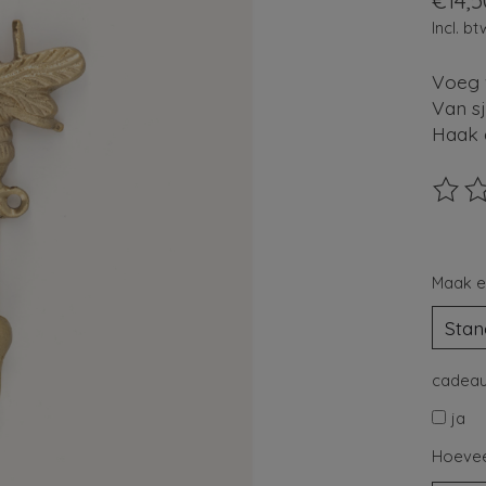
€14,5
Incl. bt
Voeg 
Van sj
Haak d
De beo
Maak e
cadeau
ja
Hoevee