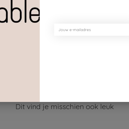
ondersteun je de lokale gemeenschappen waar onze p
Dit vind je misschien ook leuk