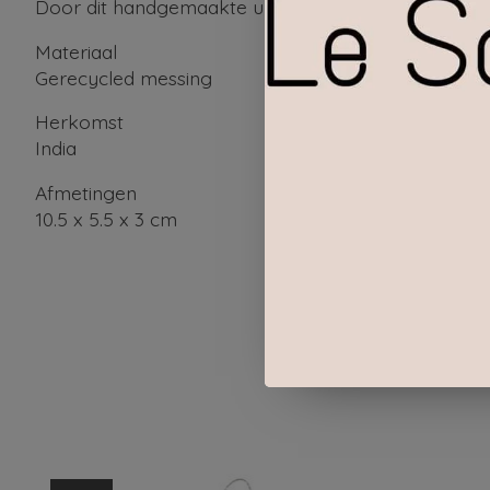
Door dit handgemaakte unieke product te kopen, 
Materiaal
Gerecycled messing
Herkomst
India
Afmetingen
10.5 x 5.5 x 3 cm
Items van productcarrousel