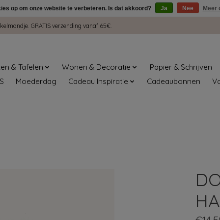
kies op om onze website te verbeteren. Is dat akkoord?
Ja
Nee
Meer 
winkelmandje. GRATIS verzending vanaf 65€.
en & Tafelen
Wonen & Decoratie
Papier & Schrijven
S
Moederdag
Cadeau Inspiratie
Cadeaubonnen
V
DO
HA