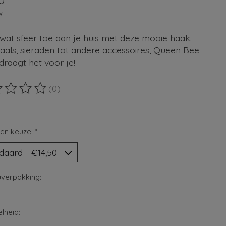
0
w
wat sfeer toe aan je huis met deze mooie haak.
aals, sieraden tot andere accessoires, Queen Bee
raagt het voor je!
(0)
ordeling van dit product is
0
van de 5
en keuze:
*
verpakking:
lheid: