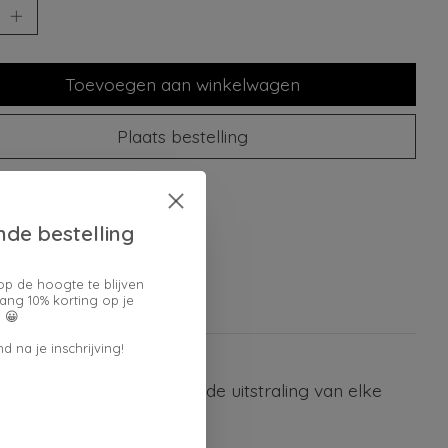
Toevoegen aan winkelwagen
Plaats bestelling
oegen om te vergelijken
nde bestelling
op de hoogte te blijven
ang 10% korting op je
 😀
d na je inschrijving!
erschillen voorkomen in de uitstraling van elke