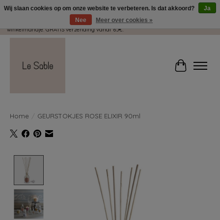
Wij slaan cookies op om onze website te verbeteren. Is dat akkoord?
Ja
Nee
Meer over cookies »
Wij pakken met plezier jouw kadootjes GRATIS in! Duid dit zeker aan in je
winkelmandje. GRATIS verzending vanaf 65€.
Winkelwag
Home
/
GEURSTOKJES ROSE ELIXIR 90ml
Product image slideshow Items