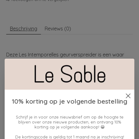
Beschrijving
Reviews (0)
Deze Les Intemporelles geurverspreider is een waar
decoratief object en zorgt voor een voortdurende
parfumering van uw interieur. De natuurlijke
rotanstengels zijn zorgvuldig gerangschikt in hun
geribbelde glazen fles.. Deze diffuser parfumeert een
middelgrote kamer gedurende meerdere weken.
Dit product bevat:
10% korting op je volgende bestelling
Een kamergeurverspreider, Rose Elixir-geur
7 rotanstaven 20 cm
Schrijf je in voor onze nieuwsbrief om op de hoogte te
blijven over onze nieuwe producten, en ontvang 10%
Goed om te weten
korting op je volgende aankoop! 😀
Met de dop kunt u de fles sluiten en de verspreiding
De kortingscode is geldig tot 1 maand na je inschrijving!