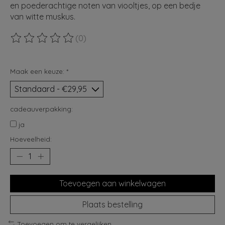
en poederachtige noten van viooltjes, op een bedje
van witte muskus.
(0)
De beoordeling van dit product is
0
van de 5
Maak een keuze:
*
cadeauverpakking:
ja
Hoeveelheid:
Toevoegen aan winkelwagen
Plaats bestelling
Toevoegen om te vergelijken