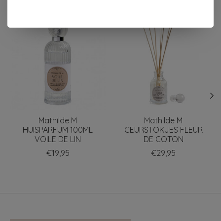
Items van productcarrousel
Mathilde M
Mathilde M
HUISPARFUM 100ML
GEURSTOKJES FLEUR
VOILE DE LIN
DE COTON
€19,95
€29,95