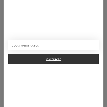
Bankbiljetten
Visitekaartjes
Bonnetjes
Inschrijven
Het leer van onze wallets heeft geen regelmatige