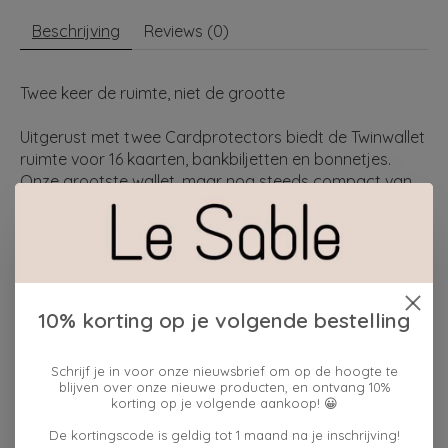
Beschrijving
Reviews (0)
Twee keer de ruimte, niet de grootte
Uitgerust met twee Cardprotectors biedt de Twinwallet
ruimte voor 16 kaarten, bankbiljetten en bonnetjes.
Onze grootste wallet, maar nog steeds compact van
formaat. Samen met een stevige sluiting en omhulsel
om extra kaarten, bankbiljetten en bonnen op te
bergen, kan de Twinwallet veel kwijt, maar blijft het
compact van formaat.
Draagt
10% korting op je volgende bestelling
8 verdikte of 12 platte kaarten
Schrijf je in voor onze nieuwsbrief om op de hoogte te
blijven over onze nieuwe producten, en ontvang 10%
korting op je volgende aankoop! 😀
4 extra kaarten
De kortingscode is geldig tot 1 maand na je inschrijving!