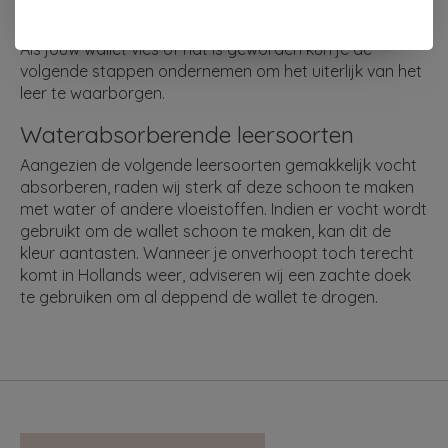
verzorging nodig.
Als jouw wallet vies of nat is geworden kun je de
volgende stappen ondernemen om het uiterlijk van het
leer te waarborgen.
Waterabsorberende leersoorten
Aangezien de volgende leersoorten gemakkelijk vocht
absorberen, raden wij sterk af deze schoon te maken
met water of andere vloeistoffen. Indien er vocht wordt
gebruikt om de wallet schoon te maken, kan dit de
kleur aantasten. Wanneer je onverhoopt toch terecht
komt in Hollands weer, adviseren wij een zachte doek
te gebruiken om al deppend de wallet te drogen.