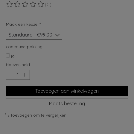
(0)
De beoordeling van dit product is
0
van de 5
Maak een keuze:
*
cadeauverpakking:
ja
Hoeveelheid:
Toevoegen aan winkelwagen
Plaats bestelling
Toevoegen om te vergelijken