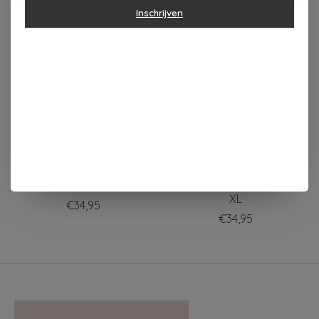
Inschrijven
Items van productcarrousel
KLEIR T-SHIRT
KLEIR T-SHIRT
KEMCONGE M ECRU
DEVEURLESTE ZWART
XL
€34,95
€34,95