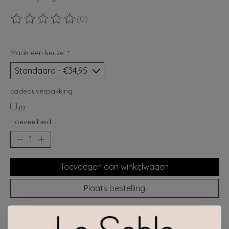
(0)
De beoordeling van dit product is
0
van de 5
Maak een keuze:
*
cadeauverpakking:
ja
Hoeveelheid:
Toevoegen aan winkelwagen
Plaats bestelling
Toevoegen om te vergelijken