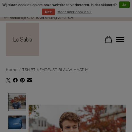
Wij slaan cookies op om onze website te verbeteren. Is dat akkoord?
Ja
Nee
Meer over cookies »
Wij pakken met plezier jouw kadootjes GRATIS in! Duid dit zeker aan in je
winkelmandje. GRATIS verzending vanaf 65€.
Winkelwag
Home
/
TSHIRT KEMDEUST BLAUW MAAT M
Product image slideshow Items