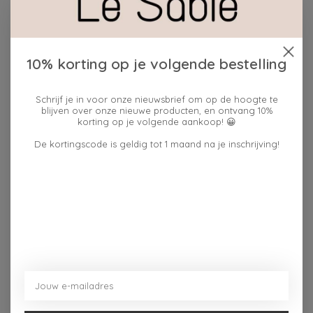
Beschrijving
Reviews (0)
10% korting op je volgende bestelling
Blauwe T-shirt met opschrift KEMDEUST. voor
volwassenen. Als cadeau of gewoon voor jezelf. Recht
Schrijf je in voor onze nieuwsbrief om op de hoogte te
uit Antwerpen. Met trots voor het dialect.
blijven over onze nieuwe producten, en ontvang 10%
korting op je volgende aankoop! 😀
Ook na meerdere wasbeurten blijft de opdruk en de
De kortingscode is geldig tot 1 maand na je inschrijving!
pasvorm van deze T-shirt hetzelfde. We maken gebruik
van zeefdruk en een heteluchtoven waardoor de
opdruk niet gaat vervagen of barsten. De stof van de
T-shirt is van biokatoen. Zo proberen we mee ons
steentje bij te dragen voor deze aarde.
Dit vind je misschien ook leuk