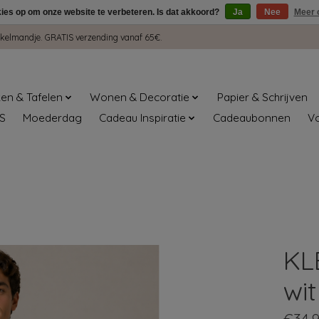
kies op om onze website te verbeteren. Is dat akkoord?
Ja
Nee
Meer 
winkelmandje. GRATIS verzending vanaf 65€.
en & Tafelen
Wonen & Decoratie
Papier & Schrijven
S
Moederdag
Cadeau Inspiratie
Cadeaubonnen
V
KL
wi