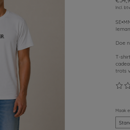
€34,
Incl. bt
SE•MM
Iemand
Doe n
T-shi
cadea
trots 
De beo
Maak e