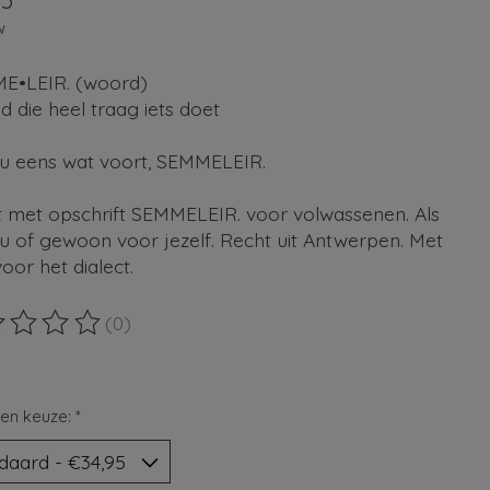
95
w
E•LEIR. (woord)
 die heel traag iets doet
u eens wat voort, SEMMELEIR.
rt met opschrift SEMMELEIR. voor volwassenen. Als
u of gewoon voor jezelf. Recht uit Antwerpen. Met
voor het dialect.
(0)
ordeling van dit product is
0
van de 5
en keuze:
*