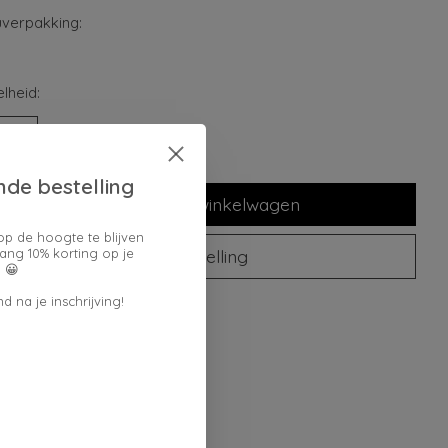
verpakking:
lheid:
nde bestelling
Toevoegen aan winkelwagen
op de hoogte te blijven
ang 10% korting op je
Plaats bestelling
 😀
d na je inschrijving!
oegen om te vergelijken