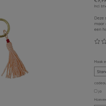
€9,9
Incl. bt
Deze s
maar 
een ha
De beo
Maak e
cadeau
ja
Hoevee