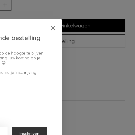
Toevoegen aan winkelwagen
nde bestelling
Plaats bestelling
op de hoogte te blijven
oegen om te vergelijken
ang 10% korting op je
 😀
d na je inschrijving!
Inschrijven