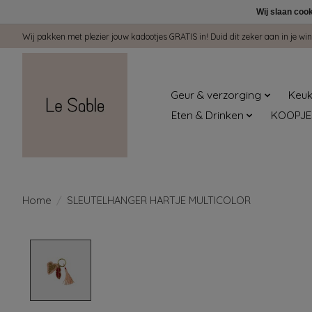
Wij slaan coo
Wij pakken met plezier jouw kadootjes GRATIS in! Duid dit zeker aan in je 
Geur & verzorging
Keuk
Eten & Drinken
KOOPJE
Home
/
SLEUTELHANGER HARTJE MULTICOLOR
Product image slideshow Items