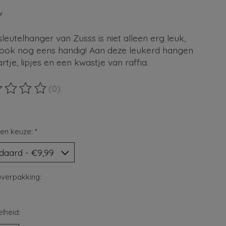
9
w
leutelhanger van Zusss is niet alleen erg leuk,
ook nog eens handig! Aan deze leukerd hangen
rtje, lipjes en een kwastje van raffia.
(0)
ordeling van dit product is
0
van de 5
en keuze:
*
verpakking:
lheid: