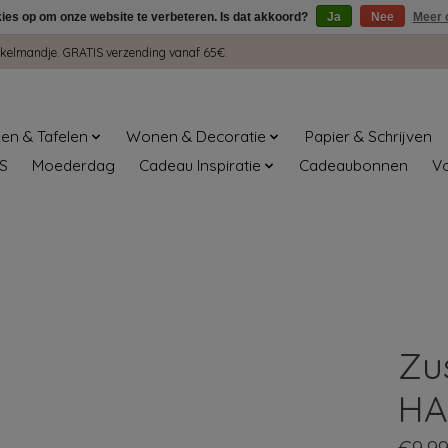
kies op om onze website te verbeteren. Is dat akkoord?
Ja
Nee
Meer 
winkelmandje. GRATIS verzending vanaf 65€.
en & Tafelen
Wonen & Decoratie
Papier & Schrijven
S
Moederdag
Cadeau Inspiratie
Cadeaubonnen
V
Zu
HA