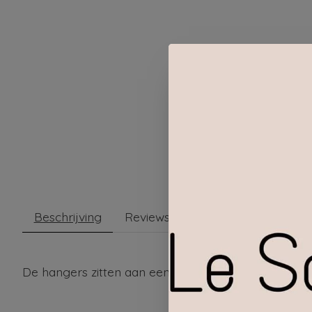
Beschrijving
Reviews (0)
De hangers zitten aan een gouden ringetje en is 10,