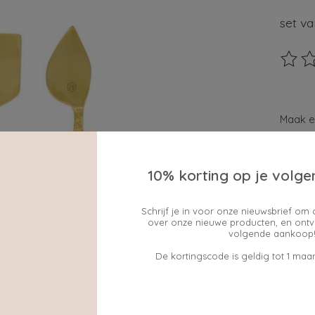
set v
De beo
Maak e
10% korting op je volge
cadeau
ja
Schrijf je in voor onze nieuwsbrief om 
over onze nieuwe producten, en ontv
Hoevee
volgende aankoop!
De kortingscode is geldig tot 1 maan