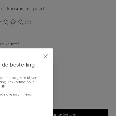
an 3 kaasmesjes goud
(0)
ordeling van dit product is
0
van de 5
en keuze:
*
nde bestelling
verpakking:
op de hoogte te blijven
ang 10% korting op je
lheid:
 😀
d na je inschrijving!
Toevoegen aan winkelwagen