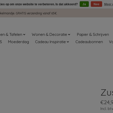
kies op om onze website te verbeteren. Is dat akkoord?
Ja
Nee
Meer 
winkelmandje. GRATIS verzending vanaf 65€.
en & Tafelen
Wonen & Decoratie
Papier & Schrijven
S
Moederdag
Cadeau Inspiratie
Cadeaubonnen
V
Zu
€24,
Incl. bt