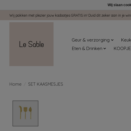
Wij slaan coo
Wij pakken met plezier jouw kadootjes GRATIS in! Duid dit zeker aan in je 
Geur & verzorging
Keuk
Eten & Drinken
KOOPJE
Home
/
SET KAASMESJES
Product image slideshow Items