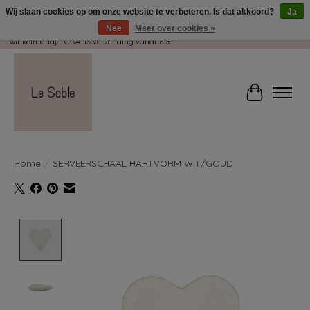
Wij slaan cookies op om onze website te verbeteren. Is dat akkoord?
Ja
Nee
Meer over cookies »
Wij pakken met plezier jouw kadootjes GRATIS in! Duid dit zeker aan in je
winkelmandje. GRATIS verzending vanaf 65€.
Winkelwag
Home
/
SERVEERSCHAAL HARTVORM WIT/GOUD
Product image slideshow Items