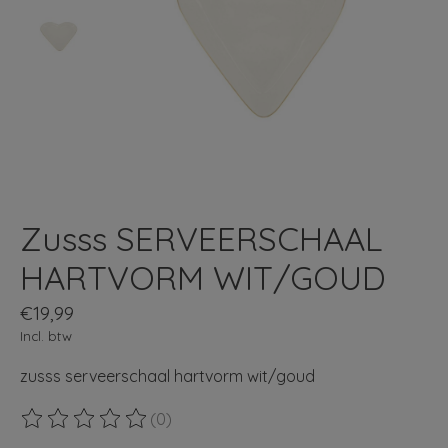
Zusss SERVEERSCHAAL
HARTVORM WIT/GOUD
€19,99
Incl. btw
zusss serveerschaal hartvorm wit/goud
(0)
De beoordeling van dit product is
0
van de 5