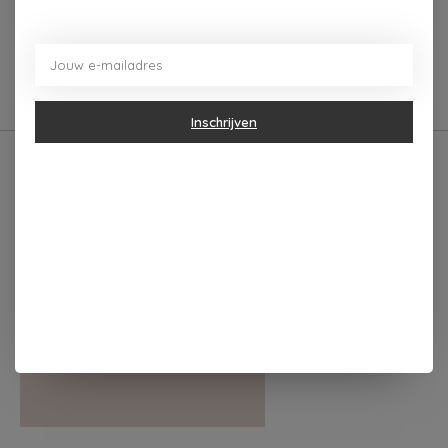
0
sterren op basis van
0
Je beoordeling toevoegen
beoordelingen
Inschrijven