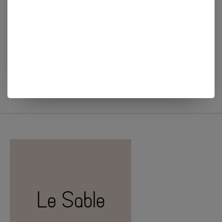
HELEN B PANNENLAP
HELEN B KOM DONUT
LILI FLOWER POT
FLOATING GIRL
€17,50
€19,50