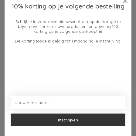
10% korting op je volgende bestelling
Beschrijving
Reviews (0)
Schrijf je in voor onze nieuwsbrief om op de hoogte te
blijven over onze nieuwe producten, en ontvang 10%
korting op je volgende aankoop! 😀
Afmetingen: 50x70cm
De kortingscode is geldig tot 1 maand na je inschrijving!
Materiaal: 100% katoen
Gemaakt in Portugal
Plaatselijk gezeefdrukt met inkten op waterbasis
Dit vind je misschien ook leuk
Items van productcarrousel
Inschrijven