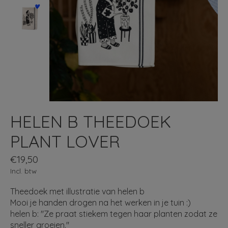
HELEN B THEEDOEK
PLANT LOVER
€19,50
Incl. btw
Theedoek met illustratie van helen b
Mooi je handen drogen na het werken in je tuin :)
helen b: "Ze praat stiekem tegen haar planten zodat ze
sneller groeien."