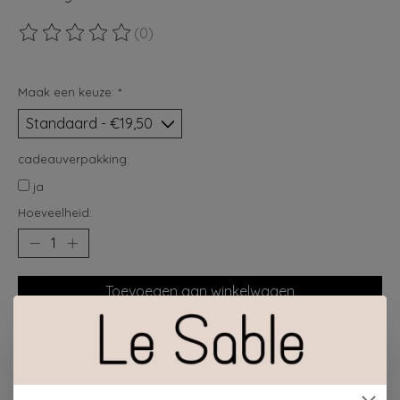
(0)
De beoordeling van dit product is
0
van de 5
Maak een keuze:
*
cadeauverpakking:
ja
Hoeveelheid:
Toevoegen aan winkelwagen
Plaats bestelling
Toevoegen om te vergelijken