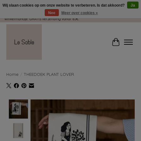
Wij slaan cookies op om onze website te verbeteren. Is dat akkoord?
Ja
Nee
Meer over cookies »
Wij pakken met plezier jouw kadootjes GRATIS in! Duid dit zeker aan in je
winkelmandje. GRATIS verzending vanaf 65€.
Winkelwag
Home
/
THEEDOEK PLANT LOVER
Product image slideshow Items