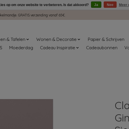
kies op om onze website te verbeteren. Is dat akkoord?
Ja
Nee
Meer 
winkelmandje. GRATIS verzending vanaf 65€.
en & Tafelen
Wonen & Decoratie
Papier & Schrijven
S
Moederdag
Cadeau Inspiratie
Cadeaubonnen
V
Cl
Gi