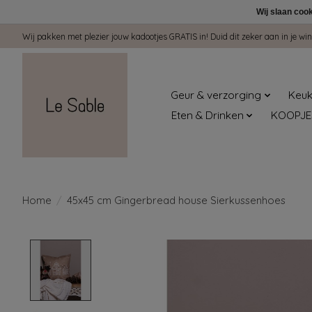
Wij slaan coo
Wij pakken met plezier jouw kadootjes GRATIS in! Duid dit zeker aan in je 
Geur & verzorging
Keuk
Eten & Drinken
KOOPJE
Home
/
45x45 cm Gingerbread house Sierkussenhoes
Product image slideshow Items