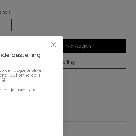
lheid:
Toevoegen aan winkelwagen
nde bestelling
Plaats bestelling
op de hoogte te blijven
ang 10% korting op je
oegen om te vergelijken
 😀
d na je inschrijving!