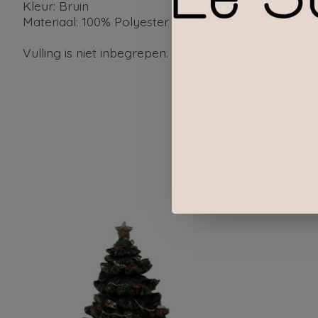
Kleur:
Bruin
Materiaal:
100% Polyester
Vulling is niet inbegrepen.
Items van productcarrousel