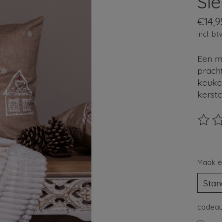
Si
€14,9
Incl. bt
Een m
pracht
keuken
kerst
De beo
Maak e
cadeau