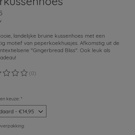
erkussenhoes
5
w
ooie, landelijke bruine kussenhoes met een
ig motief van peperkoekhuisjes. Afkomstig uit de
textielserie "Gingerbread Bliss". Ook leuk als
cadeau!
(0)
ordeling van dit product is
0
van de 5
en keuze:
*
verpakking: