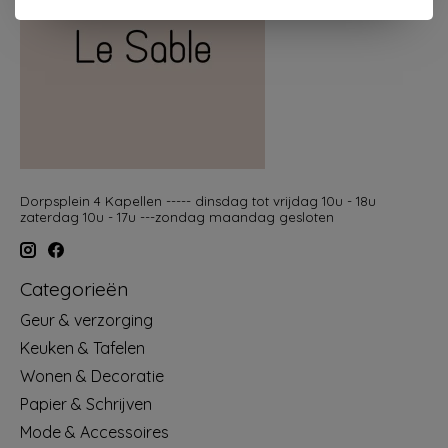
Dorpsplein 4 Kapellen ----- dinsdag tot vrijdag 10u - 18u
zaterdag 10u - 17u ---zondag maandag gesloten
Categorieën
Geur & verzorging
Keuken & Tafelen
Wonen & Decoratie
Papier & Schrijven
Mode & Accessoires