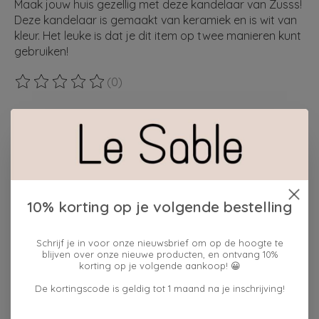
Maak jouw huis gezellig met deze kandelaar van Zusss!
Deze kandelaar is gemaakt van keramiek en is wit van
kleur. Het leuke is dat je dit item op twee manieren kunt
gebruiken!
(0)
De beoordeling van dit product is
0
van de 5
Maak een keuze:
*
cadeauverpakking:
10% korting op je volgende bestelling
ja
Hoeveelheid:
Schrijf je in voor onze nieuwsbrief om op de hoogte te
blijven over onze nieuwe producten, en ontvang 10%
korting op je volgende aankoop! 😀
Toevoegen aan winkelwagen
De kortingscode is geldig tot 1 maand na je inschrijving!
Plaats bestelling