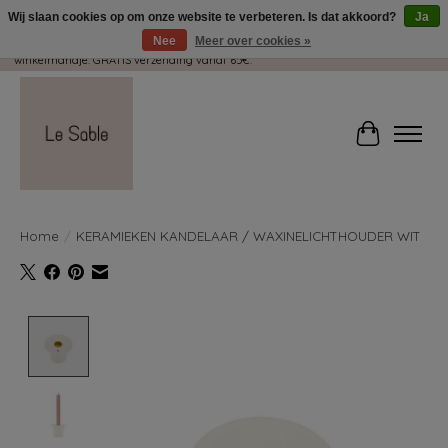
Wij slaan cookies op om onze website te verbeteren. Is dat akkoord?
Ja
Nee
Meer over cookies »
Wij pakken met plezier jouw kadootjes GRATIS in! Duid dit zeker aan in je
winkelmandje. GRATIS verzending vanaf 65€.
Winkelwag
Home
/
KERAMIEKEN KANDELAAR / WAXINELICHTHOUDER WIT
Product image slideshow Items