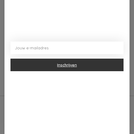
Toevoegen om te vergelijken
Beschrijving
Reviews (0)
De bovenkant is een kandelaar voor een kaars en de
onderkant een waxinelicht houder. De kandelaar is 9cm
Inschrijven
hoog en 7cm breed.